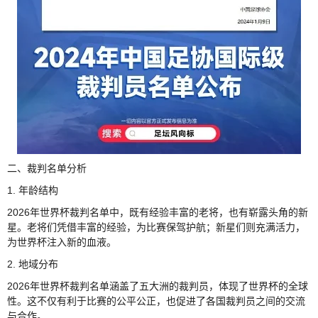
二、裁判名单分析
1. 年龄结构
2026年世界杯裁判名单中，既有经验丰富的老将，也有崭露头角的新
星。老将们凭借丰富的经验，为比赛保驾护航；新星们则充满活力，
为世界杯注入新的血液。
2. 地域分布
2026年世界杯裁判名单涵盖了五大洲的裁判员，体现了世界杯的全球
性。这不仅有利于比赛的公平公正，也促进了各国裁判员之间的交流
与合作。