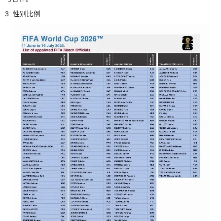
3. 性别比例