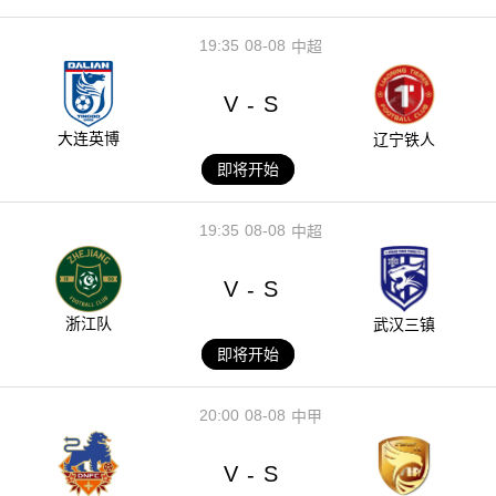
19:35
08-08
中超
V
S
-
大连英博
辽宁铁人
即将开始
19:35
08-08
中超
V
S
-
浙江队
武汉三镇
即将开始
20:00
08-08
中甲
V
S
-