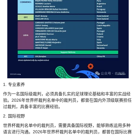
1. 专业素养
作为一名国际级裁判，必须具备扎实的足球理论基础和丰富的实战经
验。2026年世界杯裁判名单中的裁判员，都曾在国内外顶级联赛担任
过裁判，具备丰富的比赛经验。
2. 国际视野
世界杯裁判名单中的裁判员，需要具备国际视野，能够熟练运用多种
语言进行沟通。2026年世界杯裁判名单中的裁判员，都曾在国际比赛