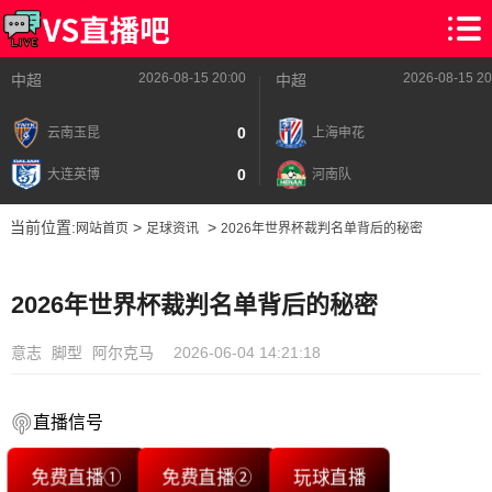
2026-08-15 20:00
2026-08-15 20
中超
中超
0
云南玉昆
上海申花
0
大连英博
河南队
当前位置:
>
>
网站首页
足球资讯
2026年世界杯裁判名单背后的秘密
2026年世界杯裁判名单背后的秘密
意志
脚型
阿尔克马
2026-06-04 14:21:18
直播信号
免费直播①
免费直播②
玩球直播