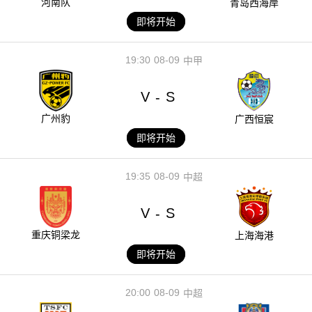
河南队
青岛西海岸
即将开始
19:30
08-09
中甲
V
S
-
广州豹
广西恒宸
即将开始
19:35
08-09
中超
V
S
-
重庆铜梁龙
上海海港
即将开始
20:00
08-09
中超