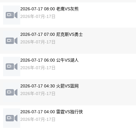
2026-07-17 08:00 老鹰VS灰熊
2026年-07月-17日
2026-07-17 07:00 尼克斯VS勇士
2026年-07月-17日
2026-07-17 06:00 公牛VS湖人
2026年-07月-17日
2026-07-17 04:30 火箭VS篮网
2026年-07月-17日
2026-07-17 04:00 雷霆VS独行侠
2026年-07月-17日