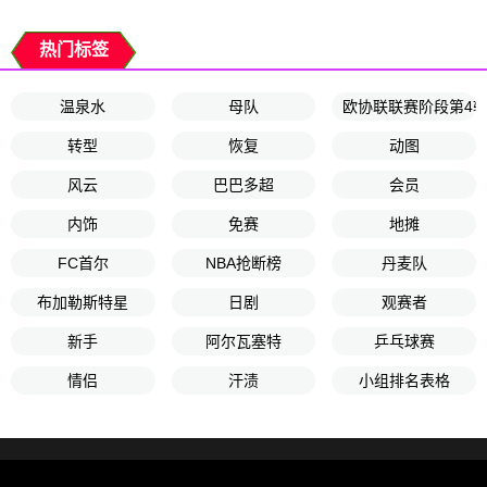
热门标签
温泉水
母队
欧协联联赛阶段第4
转型
恢复
动图
风云
巴巴多超
会员
内饰
免赛
地摊
FC首尔
NBA抢断榜
丹麦队
布加勒斯特星
日剧
观赛者
新手
阿尔瓦塞特
乒乓球赛
情侣
汗渍
小组排名表格