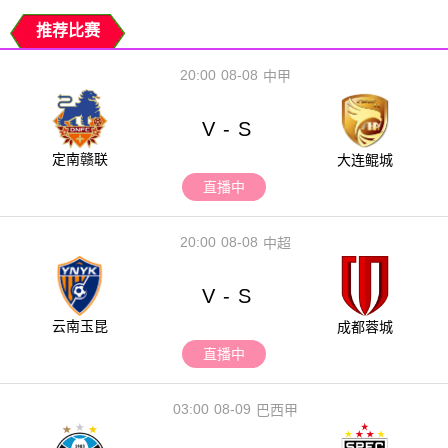
推荐比赛
20:00
08-08
中甲
V
S
-
定南赣联
大连鲲城
直播中
20:00
08-08
中超
V
S
-
云南玉昆
成都蓉城
直播中
03:00
08-09
巴西甲