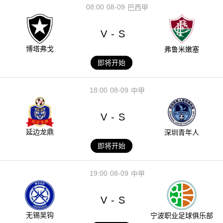
08:00
08-09
巴西甲
V
S
-
博塔弗戈
弗鲁米嫩塞
即将开始
18:00
08-09
中甲
V
S
-
延边龙鼎
深圳青年人
即将开始
19:00
08-09
中甲
V
S
-
无锡吴钩
宁波职业足球俱乐部