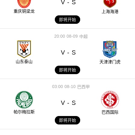
V
S
-
重庆铜梁龙
上海海港
即将开始
20:00
08-09
中超
V
S
-
山东泰山
天津津门虎
即将开始
03:00
08-10
巴西甲
V
S
-
帕尔梅拉斯
巴西国际
即将开始