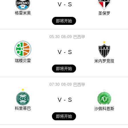
V
S
-
格雷米奥
圣保罗
即将开始
05:30
08-09
巴西甲
V
S
-
瑞模贝雷
米内罗竞技
即将开始
07:30
08-09
巴西甲
V
S
-
科里蒂巴
沙佩科恩斯
即将开始