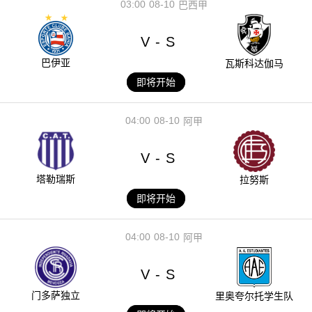
03:00
08-10
巴西甲
V
S
-
巴伊亚
瓦斯科达伽马
即将开始
04:00
08-10
阿甲
V
S
-
塔勒瑞斯
拉努斯
即将开始
04:00
08-10
阿甲
V
S
-
门多萨独立
里奥夸尔托学生队