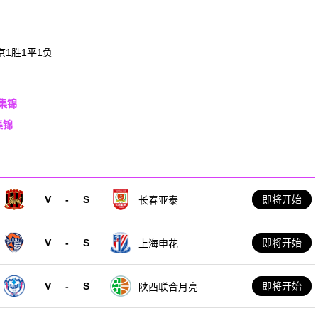
京1胜1平1负
场集锦
集锦
V
-
S
即将开始
长春亚泰
V
-
S
即将开始
上海申花
V
-
S
即将开始
陕西联合月亮泊
队