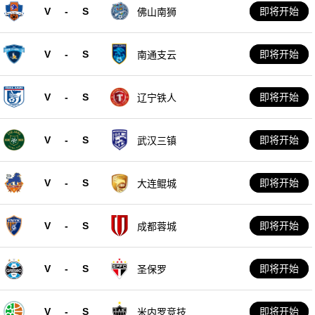
V
-
S
即将开始
佛山南狮
V
-
S
即将开始
南通支云
V
-
S
即将开始
辽宁铁人
V
-
S
即将开始
武汉三镇
V
-
S
即将开始
大连鲲城
V
-
S
即将开始
成都蓉城
V
-
S
即将开始
圣保罗
V
-
S
即将开始
米内罗竞技