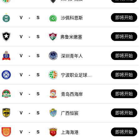
V
-
S
即将开始
沙佩科恩斯
V
-
S
即将开始
弗鲁米嫩塞
V
-
S
即将开始
深圳青年人
V
-
S
即将开始
宁波职业足球俱
乐部
V
-
S
即将开始
青岛西海岸
V
-
S
即将开始
广西恒宸
V
-
S
即将开始
上海海港