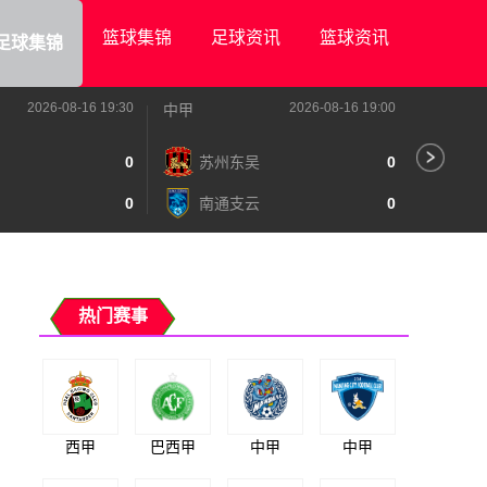
篮球集锦
足球资讯
篮球资讯
足球集锦
2026-08-16 19:30
2026-08-16 19:00
中甲
中甲
0
苏州东吴
0
深
0
南通支云
0
宁
热门赛事
西甲
巴西甲
中甲
中甲