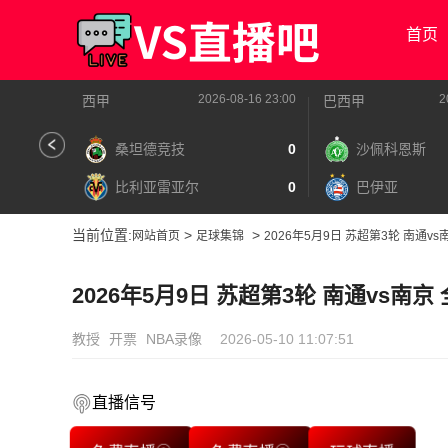
首页
2026-08-16 23:00
2
西甲
巴西甲
桑坦德竞技
0
沙佩科恩斯
比利亚雷亚尔
0
巴伊亚
当前位置:
>
>
网站首页
足球集锦
2026年5月9日 苏超第3轮 南通v
2026年5月9日 苏超第3轮 南通vs南京
教授
开票
NBA录像
2026-05-10 11:07:51
直播信号