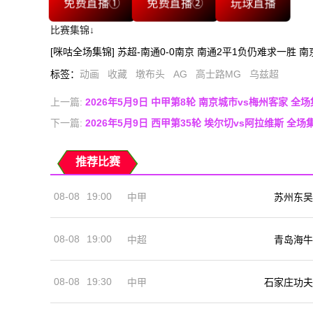
免费直播①
免费直播②
玩球直播
比赛集锦↓
[咪咕全场集锦] 苏超-南通0-0南京 南通2平1负仍难求一胜 南
标签
：
动画
收藏
墩布头
AG
高士路MG
乌兹超
上一篇:
2026年5月9日 中甲第8轮 南京城市vs梅州客家 全
下一篇:
2026年5月9日 西甲第35轮 埃尔切vs阿拉维斯 全场
推荐比赛
08-08
19:00
中甲
苏州东吴
08-08
19:00
中超
青岛海牛
08-08
19:30
中甲
石家庄功夫