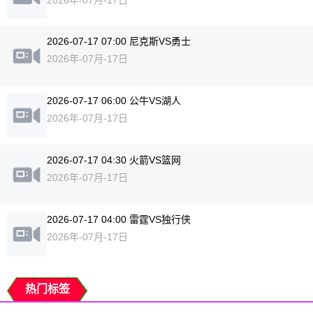
2026-07-17 07:00 尼克斯VS勇士
2026年-07月-17日
2026-07-17 06:00 公牛VS湖人
2026年-07月-17日
2026-07-17 04:30 火箭VS篮网
2026年-07月-17日
2026-07-17 04:00 雷霆VS独行侠
2026年-07月-17日
热门标签