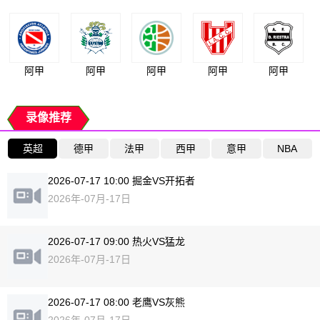
阿甲
阿甲
阿甲
阿甲
阿甲
录像推荐
英超
德甲
法甲
西甲
意甲
NBA
2026-07-17 10:00 掘金VS开拓者
2026年-07月-17日
2026-07-17 09:00 热火VS猛龙
2026年-07月-17日
2026-07-17 08:00 老鹰VS灰熊
2026年-07月-17日