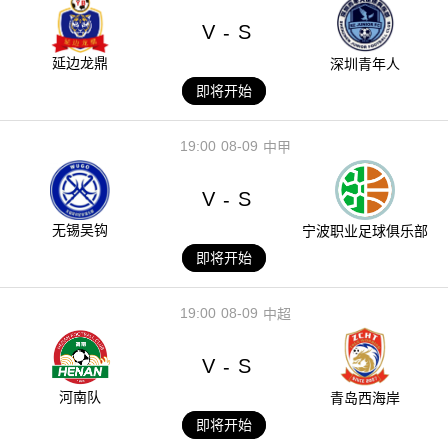
V
S
-
延边龙鼎
深圳青年人
即将开始
19:00
08-09
中甲
V
S
-
无锡吴钩
宁波职业足球俱乐部
即将开始
19:00
08-09
中超
V
S
-
河南队
青岛西海岸
即将开始