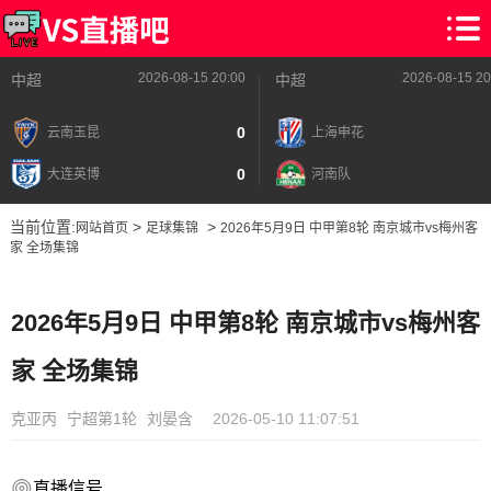
2026-08-15 20:00
2026-08-15 20
中超
中超
0
云南玉昆
上海申花
0
大连英博
河南队
当前位置:
>
>
网站首页
足球集锦
2026年5月9日 中甲第8轮 南京城市vs梅州客
家 全场集锦
2026年5月9日 中甲第8轮 南京城市vs梅州客
家 全场集锦
克亚丙
宁超第1轮
刘晏含
2026-05-10 11:07:51
直播信号