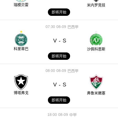
瑞模贝雷
米内罗竞技
即将开始
07:30
08-09
巴西甲
V
S
-
科里蒂巴
沙佩科恩斯
即将开始
08:00
08-09
巴西甲
V
S
-
博塔弗戈
弗鲁米嫩塞
即将开始
18:00
08-09
中甲