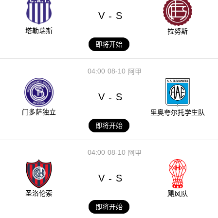
V
S
-
塔勒瑞斯
拉努斯
即将开始
04:00
08-10
阿甲
V
S
-
门多萨独立
里奥夸尔托学生队
即将开始
04:00
08-10
阿甲
V
S
-
圣洛伦索
飓风队
即将开始