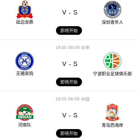
V
S
-
延边龙鼎
深圳青年人
即将开始
19:00
08-09
中甲
V
S
-
无锡吴钩
宁波职业足球俱乐部
即将开始
19:00
08-09
中超
V
S
-
河南队
青岛西海岸
即将开始