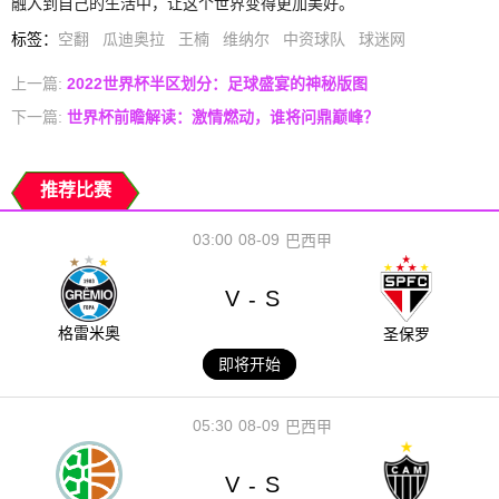
融入到自己的生活中，让这个世界变得更加美好。
标签
：
空翻
瓜迪奥拉
王楠
维纳尔
中资球队
球迷网
上一篇:
2022世界杯半区划分：足球盛宴的神秘版图
下一篇:
世界杯前瞻解读：激情燃动，谁将问鼎巅峰？
推荐比赛
03:00
08-09
巴西甲
V
S
-
格雷米奥
圣保罗
即将开始
05:30
08-09
巴西甲
V
S
-