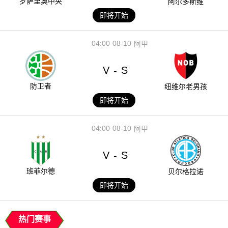
罗萨里奥中央
阿尔多斯维
即将开始
04:00
08-10
阿甲
V
S
-
防卫者
纽维尔老男孩
即将开始
04:00
08-10
阿甲
V
S
-
班菲尔德
贝尔格拉诺
即将开始
热门赛事