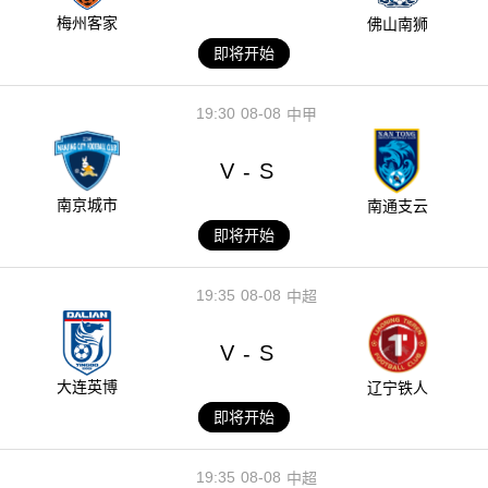
梅州客家
佛山南狮
即将开始
19:30
08-08
中甲
V
S
-
南京城市
南通支云
即将开始
19:35
08-08
中超
V
S
-
大连英博
辽宁铁人
即将开始
19:35
08-08
中超