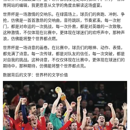
育网站的编辑，我更愿意从文学的角度去解读这场盛宴。
世界杯是一场激情的交响乐。在绿茵场上，球员们的奔跑、冲刺、争
抢，仿佛是一首首激昂的交响曲，音符跳跃，节奏紧凑。每一次射
门，都是对命运的一次挑战，每一次扑救，都是对英雄的一次致敬。
这种激情，不仅体现在比赛中，更体现在球迷们的欢呼声中，那种声
浪，仿佛能将整个世界都点燃。
世界杯是一场诗意的画卷。在比赛中，球员们的眼神、动作、表情，
都充满了诗意。每一次传球，都是对队友的信任，每一次突破，都是
对自我的挑战。这种诗意，不仅仅体现在比赛中，更体现在球迷们的
期待中，那种期待，仿佛能将整个世界都点亮。
数据背后的文学：世界杯的文学价值