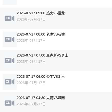
2026-07-17 09:00 热火VS猛龙
2026年-07月-17日
2026-07-17 08:00 老鹰VS灰熊
2026年-07月-17日
2026-07-17 07:00 尼克斯VS勇士
2026年-07月-17日
2026-07-17 06:00 公牛VS湖人
2026年-07月-17日
2026-07-17 04:30 火箭VS篮网
2026年-07月-17日