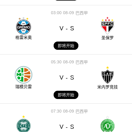
03:00
08-09
巴西甲
V
S
-
格雷米奥
圣保罗
即将开始
05:30
08-09
巴西甲
V
S
-
瑞模贝雷
米内罗竞技
即将开始
07:30
08-09
巴西甲
V
S
-