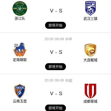
V
S
-
浙江队
武汉三镇
即将开始
20:00
08-08
中甲
V
S
-
定南赣联
大连鲲城
即将开始
20:00
08-08
中超
V
S
-
云南玉昆
成都蓉城
即将开始