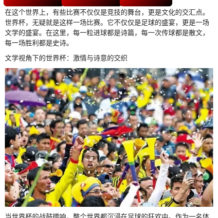
在这个世界上，有些比赛不仅仅是竞技的舞台，更是文化的交汇点。
世界杯，无疑就是这样一场比赛。它不仅仅是足球的盛宴，更是一场
文学的盛宴。在这里，每一粒进球都是诗篇，每一次传球都是散文，
每一场胜利都是史诗。
文学视角下的世界杯：激情与诗意的交织
当世界杯的战鼓擂响，整个世界都沉浸在足球的狂欢中。作为一名体