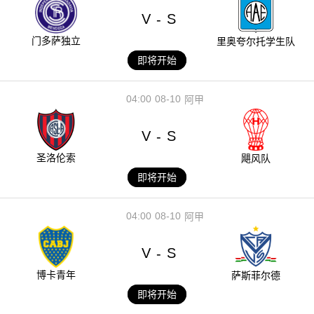
V
S
-
门多萨独立
里奥夸尔托学生队
即将开始
04:00
08-10
阿甲
V
S
-
圣洛伦索
飓风队
即将开始
04:00
08-10
阿甲
V
S
-
博卡青年
萨斯菲尔德
即将开始