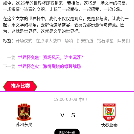
如今，2026年的世界杯即将到来，我相信，这将是一场文学的盛宴，
一场激情与诗意的交织。让我们一起期待，一起感受，一起传承。
在这个文学的世界杯中，我们不仅仅是观众，更是参与者。让我们一
起，用文学的视角，去解读这场盛宴，去感受那份激情与诗意。因
为，这就是世界杯，这就是文学的世界杯。
标签
：
开场仪式
在点球大战中
场哨
新安街道
钻石球星
队员们
上一篇:
世界杯变焦：赛场风云，谁主沉浮？
下一篇:
世界杯之火：激情燃烧的绿茵战场
推荐比赛
19:00
08-08
中甲
V
S
-
苏州东吴
长春亚泰
即将开始