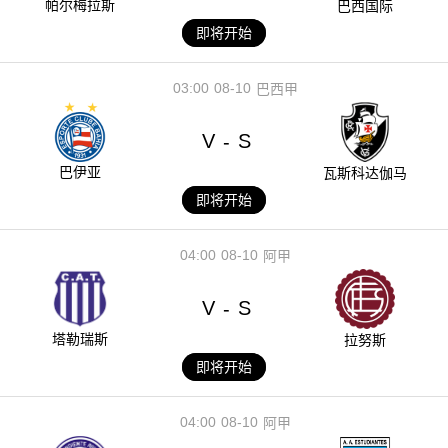
帕尔梅拉斯
巴西国际
即将开始
03:00
08-10
巴西甲
V
S
-
巴伊亚
瓦斯科达伽马
即将开始
04:00
08-10
阿甲
V
S
-
塔勒瑞斯
拉努斯
即将开始
04:00
08-10
阿甲