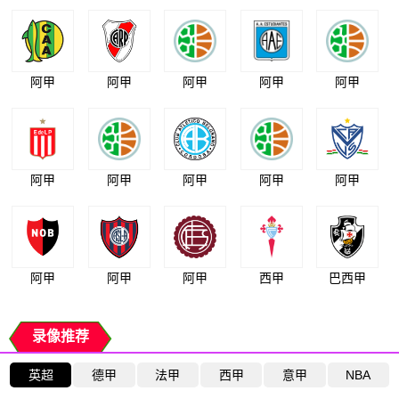
阿甲
阿甲
阿甲
阿甲
阿甲
阿甲
阿甲
阿甲
阿甲
阿甲
阿甲
阿甲
阿甲
西甲
巴西甲
录像推荐
英超
德甲
法甲
西甲
意甲
NBA