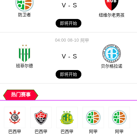
V
S
-
防卫者
纽维尔老男孩
即将开始
04:00
08-10
阿甲
V
S
-
班菲尔德
贝尔格拉诺
即将开始
热门赛事
巴西甲
巴西甲
巴西甲
阿甲
阿甲