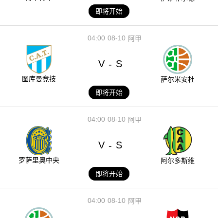
即将开始
04:00
08-10
阿甲
V
S
-
图库曼竞技
萨尔米安杜
即将开始
04:00
08-10
阿甲
V
S
-
罗萨里奥中央
阿尔多斯维
即将开始
04:00
08-10
阿甲