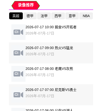
录像推荐
英超
德甲
法甲
西甲
意甲
NBA
2026-07-17 10:00 掘金VS开拓者
2026年-07月-17日
2026-07-17 09:00 热火VS猛龙
2026年-07月-17日
2026-07-17 08:00 老鹰VS灰熊
2026年-07月-17日
2026-07-17 07:00 尼克斯VS勇士
2026年-07月-17日
2026-07-17 06:00 公牛VS湖人