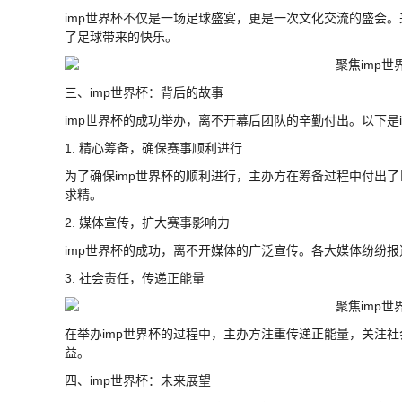
imp世界杯不仅是一场足球盛宴，更是一次文化交流的盛会
了足球带来的快乐。
三、imp世界杯：背后的故事
imp世界杯的成功举办，离不开幕后团队的辛勤付出。以下是
1. 精心筹备，确保赛事顺利进行
为了确保imp世界杯的顺利进行，主办方在筹备过程中付出
求精。
2. 媒体宣传，扩大赛事影响力
imp世界杯的成功，离不开媒体的广泛宣传。各大媒体纷纷
3. 社会责任，传递正能量
在举办imp世界杯的过程中，主办方注重传递正能量，关注
益。
四、imp世界杯：未来展望