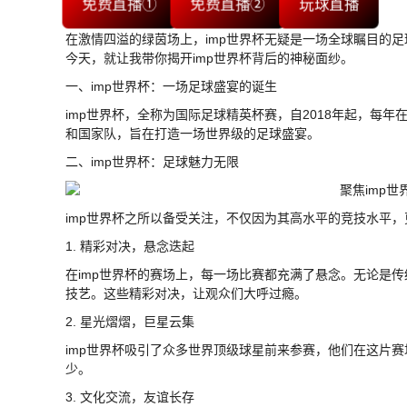
免费直播①
免费直播②
玩球直播
在激情四溢的绿茵场上，imp世界杯无疑是一场全球瞩目的
今天，就让我带你揭开imp世界杯背后的神秘面纱。
一、imp世界杯：一场足球盛宴的诞生
imp世界杯，全称为国际足球精英杯赛，自2018年起，每
和国家队，旨在打造一场世界级的足球盛宴。
二、imp世界杯：足球魅力无限
imp世界杯之所以备受关注，不仅因为其高水平的竞技水平，
1. 精彩对决，悬念迭起
在imp世界杯的赛场上，每一场比赛都充满了悬念。无论是
技艺。这些精彩对决，让观众们大呼过瘾。
2. 星光熠熠，巨星云集
imp世界杯吸引了众多世界顶级球星前来参赛，他们在这片
少。
3. 文化交流，友谊长存