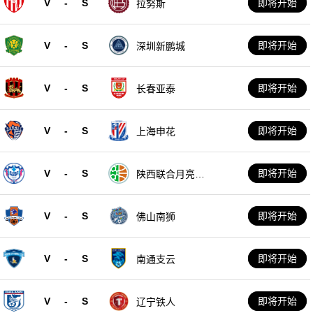
V
-
S
即将开始
拉努斯
V
-
S
即将开始
深圳新鹏城
V
-
S
即将开始
长春亚泰
V
-
S
即将开始
上海申花
V
-
S
即将开始
陕西联合月亮泊
队
V
-
S
即将开始
佛山南狮
V
-
S
即将开始
南通支云
V
-
S
即将开始
辽宁铁人