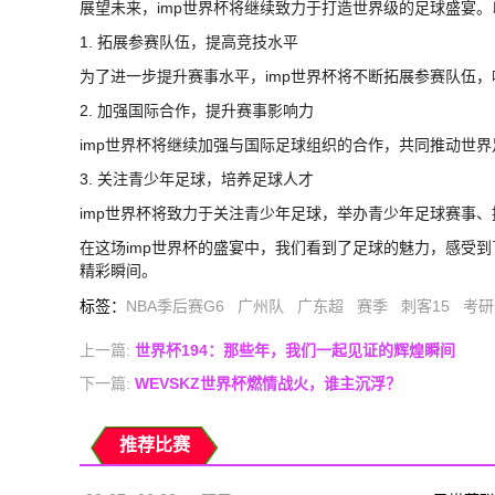
展望未来，imp世界杯将继续致力于打造世界级的足球盛宴。
1. 拓展参赛队伍，提高竞技水平
为了进一步提升赛事水平，imp世界杯将不断拓展参赛队伍
2. 加强国际合作，提升赛事影响力
imp世界杯将继续加强与国际足球组织的合作，共同推动世
3. 关注青少年足球，培养足球人才
imp世界杯将致力于关注青少年足球，举办青少年足球赛事
在这场imp世界杯的盛宴中，我们看到了足球的魅力，感受到
精彩瞬间。
标签
：
NBA季后赛G6
广州队
广东超
赛季
刺客15
考研
上一篇:
世界杯194：那些年，我们一起见证的辉煌瞬间
下一篇:
WEVSKZ世界杯燃情战火，谁主沉浮？
推荐比赛