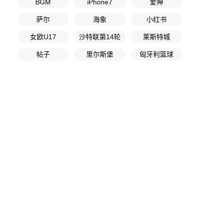
BGM
iPhone7
爱神
萨尔
海象
小红书
女欧U17
沙特联第14轮
莱斯特城
帖子
里尔斯堡
匈牙利篮球