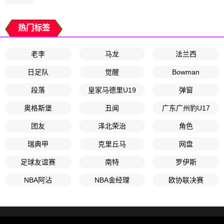
热门标签
老李
马龙
法兰西
日足队
觉醒
Bowman
段落
皇家马德里U19
弹窗
奥格斯堡
丑闻
广东广州豹U17
团友
泽北荣治
角色
瑞典甲
克里丘马
网盘
足球友谊赛
南特
罗伊斯
NBA阿沾
NBA金经理
欧协联决赛