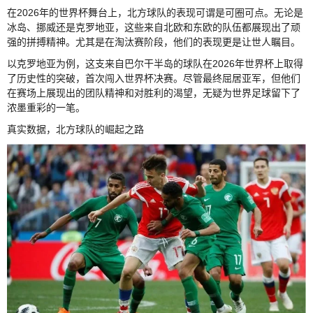
在2026年的世界杯舞台上，北方球队的表现可谓是可圈可点。无论是
冰岛、挪威还是克罗地亚，这些来自北欧和东欧的队伍都展现出了顽
强的拼搏精神。尤其是在淘汰赛阶段，他们的表现更是让世人瞩目。
以克罗地亚为例，这支来自巴尔干半岛的球队在2026年世界杯上取得
了历史性的突破，首次闯入世界杯决赛。尽管最终屈居亚军，但他们
在赛场上展现出的团队精神和对胜利的渴望，无疑为世界足球留下了
浓墨重彩的一笔。
真实数据，北方球队的崛起之路