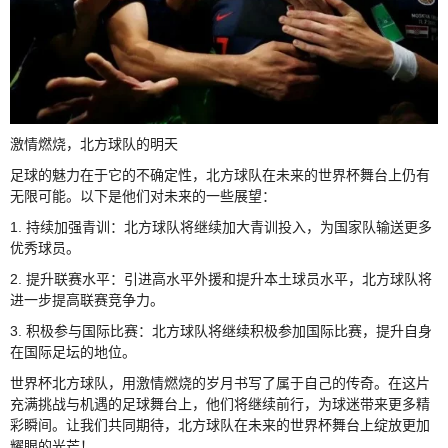
激情燃烧，北方球队的明天
足球的魅力在于它的不确定性，北方球队在未来的世界杯舞台上仍有
无限可能。以下是他们对未来的一些展望：
1. 持续加强青训：北方球队将继续加大青训投入，为国家队输送更多
优秀球员。
2. 提升联赛水平：引进高水平外援和提升本土球员水平，北方球队将
进一步提高联赛竞争力。
3. 积极参与国际比赛：北方球队将继续积极参加国际比赛，提升自身
在国际足坛的地位。
世界杯北方球队，用激情燃烧的岁月书写了属于自己的传奇。在这片
充满挑战与机遇的足球舞台上，他们将继续前行，为球迷带来更多精
彩瞬间。让我们共同期待，北方球队在未来的世界杯舞台上绽放更加
耀眼的光芒！