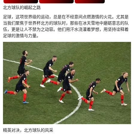
北方球队的崛起之路
足球，这项世界级的运动，总是在不经意间点燃激情的火花。尤其是
当我们聚焦于世界杯北方的球队时，那些在冰天雪地中磨砺意志的队
伍，更是让人不禁为之动容。他们用汗水浇灌着梦想，用坚持诠释着
足球的激情与力量。
精英对决，北方球队的风采