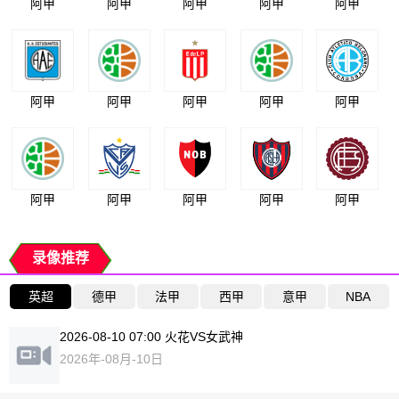
阿甲
阿甲
阿甲
阿甲
阿甲
阿甲
阿甲
阿甲
阿甲
阿甲
阿甲
阿甲
阿甲
阿甲
阿甲
录像推荐
英超
德甲
法甲
西甲
意甲
NBA
2026-08-10 07:00 火花VS女武神
2026年-08月-10日