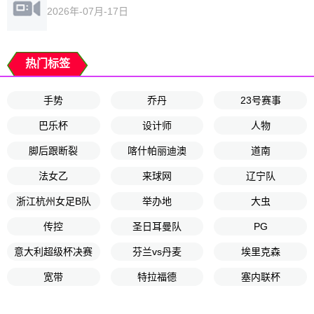
2026年-07月-17日
热门标签
手势
乔丹
23号赛事
巴乐杯
设计师
人物
脚后跟断裂
喀什帕丽迪澳
道南
法女乙
来球网
辽宁队
浙江杭州女足B队
举办地
大虫
传控
圣日耳曼队
PG
意大利超级杯决赛
芬兰vs丹麦
埃里克森
宽带
特拉福德
塞内联杯