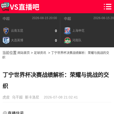
2026-08-15 20:00
2026-08-15 20
中超
中超
0
云南玉昆
上海申花
0
大连英博
河南队
当前位置:
>
>
网站首页
足球资讯
丁宁世界杯决赛战绩解析：荣耀与挑战的交
织
丁宁世界杯决赛战绩解析：荣耀与挑战的交
织
虎皮
乌干超
斯卡洛尼
2026-07-08 21:02:41
直播信号