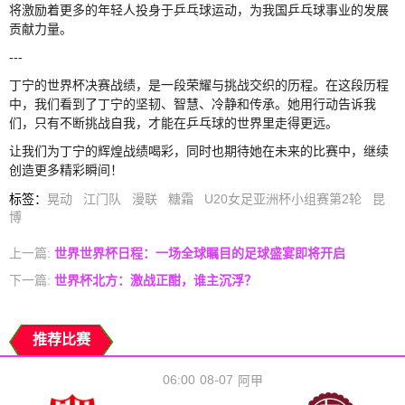
将激励着更多的年轻人投身于乒乓球运动，为我国乒乓球事业的发展
贡献力量。
---
丁宁的世界杯决赛战绩，是一段荣耀与挑战交织的历程。在这段历程
中，我们看到了丁宁的坚韧、智慧、冷静和传承。她用行动告诉我
们，只有不断挑战自我，才能在乒乓球的世界里走得更远。
让我们为丁宁的辉煌战绩喝彩，同时也期待她在未来的比赛中，继续
创造更多精彩瞬间！
标签
：
晃动
江门队
漫联
糖霜
U20女足亚洲杯小组赛第2轮
昆
博
上一篇:
世界世界杯日程：一场全球瞩目的足球盛宴即将开启
下一篇:
世界杯北方：激战正酣，谁主沉浮？
推荐比赛
06:00
08-07
阿甲