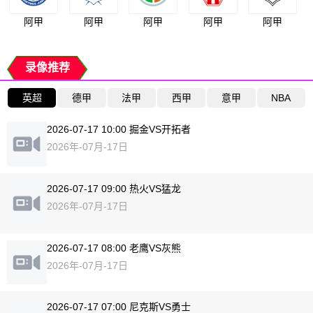
阿甲
阿甲
阿甲
阿甲
阿甲
录像推荐
英超
德甲
法甲
西甲
意甲
NBA
2026-07-17 10:00 掘金VS开拓者
2026年-07月-17日
2026-07-17 09:00 热火VS猛龙
2026年-07月-17日
2026-07-17 08:00 老鹰VS灰熊
2026年-07月-17日
2026-07-17 07:00 尼克斯VS勇士