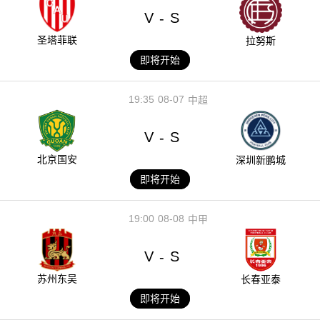
V
S
-
圣塔菲联
拉努斯
即将开始
19:35
08-07
中超
V
S
-
北京国安
深圳新鹏城
即将开始
19:00
08-08
中甲
V
S
-
苏州东吴
长春亚泰
即将开始