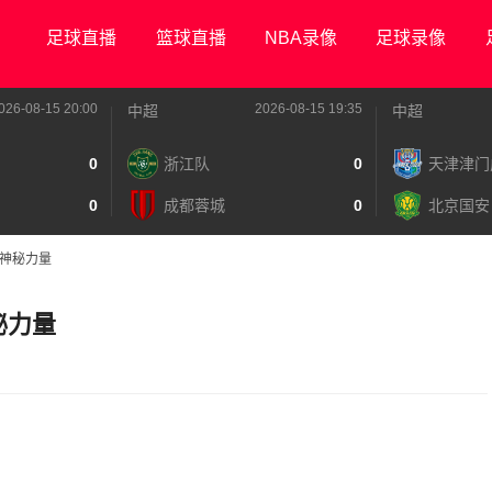
足球直播
篮球直播
NBA录像
足球录像
026-08-15 20:00
2026-08-15 19:35
中超
中超
0
浙江队
0
天津津门
0
成都蓉城
0
北京国安
的神秘力量
秘力量