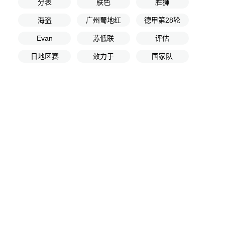
分表
肤色
胜狮
海盗
广州蜀地红
德甲第28轮
Evan
苏低联
评估
日地区赛
效力于
国家队