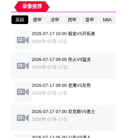
录像推荐
英超
德甲
法甲
西甲
意甲
NBA
2026-07-17 10:00 掘金VS开拓者
2026年-07月-17日
2026-07-17 09:00 热火VS猛龙
2026年-07月-17日
2026-07-17 08:00 老鹰VS灰熊
2026年-07月-17日
2026-07-17 07:00 尼克斯VS勇士
2026年-07月-17日
2026-07-17 06:00 公牛VS湖人