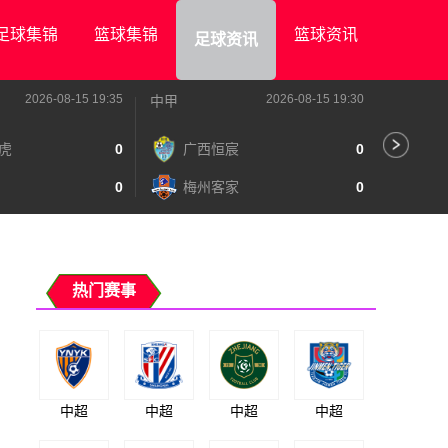
足球集锦
篮球集锦
篮球资讯
足球资讯
2026-08-15 19:35
2026-08-15 19:30
中甲
中甲
虎
0
广西恒宸
0
陕
0
梅州客家
0
长
热门赛事
中超
中超
中超
中超