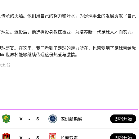
足球人传承的火焰。他们用自己的努力和汗水，为足球事业的发展贡献了自己
的冠军球员。退役后，他选择投身教练事业，为培养新一代足球人才而努力。
承的足球盛宴。在这里，我们看到了足球的魅力所在，也感受到了足球带给我
okie世界杯能够继续传递这份热爱与激情。
央五台
V
-
S
即将开始
深圳新鹏城
V
-
S
即将开始
长春亚泰