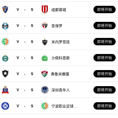
V
-
S
即将开始
成都蓉城
V
-
S
即将开始
圣保罗
V
-
S
即将开始
米内罗竞技
V
-
S
即将开始
沙佩科恩斯
V
-
S
即将开始
弗鲁米嫩塞
V
-
S
即将开始
深圳青年人
V
-
S
即将开始
宁波职业足球俱
乐部