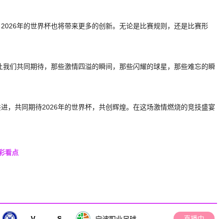
2026年的世界杯也将带来更多的创新。无论是比赛规则，还是比赛形
，让我们共同期待，那些激情四溢的瞬间，那些闪耀的球星，那些难忘的瞬
进，共同期待2026年的世界杯，共创辉煌。在这场激情燃烧的竞技盛宴
彩看点
V
-
S
直播中
宁波职业足球俱