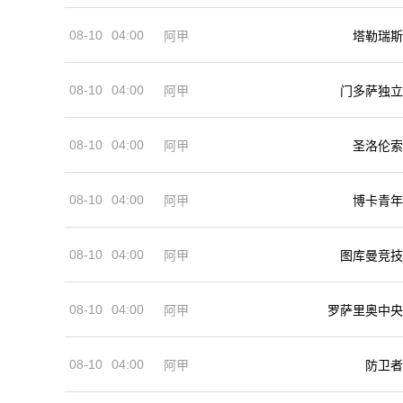
08-10
04:00
阿甲
塔勒瑞斯
08-10
04:00
阿甲
门多萨独立
08-10
04:00
阿甲
圣洛伦索
08-10
04:00
阿甲
博卡青年
08-10
04:00
阿甲
图库曼竞技
08-10
04:00
阿甲
罗萨里奥中央
08-10
04:00
阿甲
防卫者