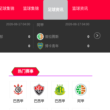
足球集锦
篮球集锦
篮球资讯
足球资讯
2026-08-17 04:00
2026-08-17 04:00
阿甲
阿甲
部
0
普拉腾斯
0
阿
0
博卡青年
0
泰
热门赛事
巴西甲
巴西甲
巴西甲
阿甲