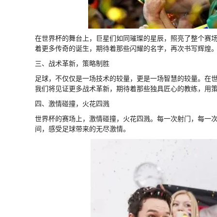
在世界杯的舞台上，巨星们如同璀璨的星辰，照亮了整个赛场
着更多传奇的诞生，期待着那些闪耀的名字，再次书写辉煌
三、战术革新，策略制胜
足球，不仅仅是一场技术的较量，更是一场智慧的较量。在世
我们将见证更多战术革新，期待着那些独具匠心的教练，用
四、激情碰撞，火花四溅
世界杯的赛场上，激情碰撞，火花四溅。每一次射门，每一次
间，感受足球带来的无尽激情。