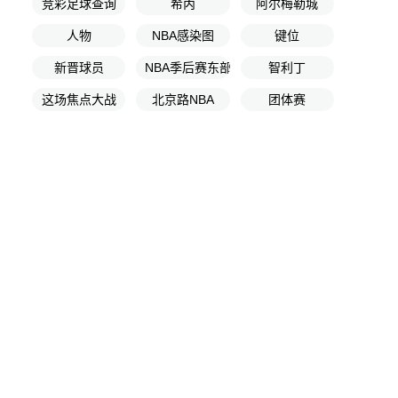
竞彩足球查询
希丙
阿尔梅勒城
人物
NBA感染图
键位
新晋球员
NBA季后赛东部决赛G2
智利丁
这场焦点大战
北京路NBA
团体赛