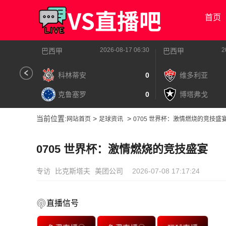
首页
2026-08-17 06:30
2
巴西甲
巴西甲
科林蒂安
0
维多利亚
克鲁塞罗
0
博塔弗戈
当前位置:
>
>
网站首页
足球资讯
0705 世界杯：激情燃烧的竞技盛
0705 世界杯：激情燃烧的竞技盛宴
专访
比克斯塔夫
美团公司
2026-07-08 17:17:24
直播信号