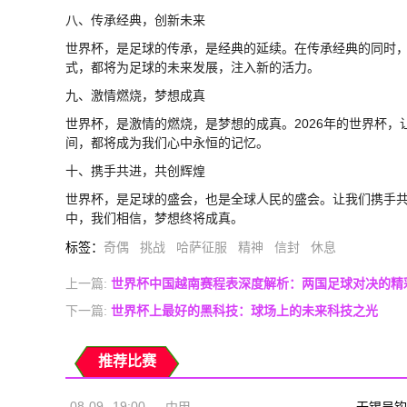
八、传承经典，创新未来
世界杯，是足球的传承，是经典的延续。在传承经典的同时，
式，都将为足球的未来发展，注入新的活力。
九、激情燃烧，梦想成真
世界杯，是激情的燃烧，是梦想的成真。2026年的世界杯
间，都将成为我们心中永恒的记忆。
十、携手共进，共创辉煌
世界杯，是足球的盛会，也是全球人民的盛会。让我们携手共
中，我们相信，梦想终将成真。
标签
：
奇偶
挑战
哈萨征服
精神
信封
休息
上一篇:
世界杯中国越南赛程表深度解析：两国足球对决的精
下一篇:
世界杯上最好的黑科技：球场上的未来科技之光
推荐比赛
08-09
19:00
中甲
无锡吴钩