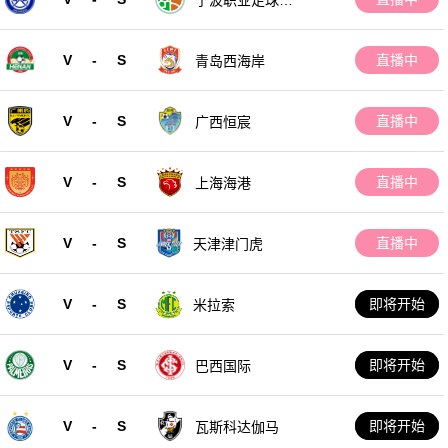
乐部
V
-
S
直播中
青岛西海岸
V
-
S
直播中
广西恒宸
V
-
S
直播中
上海海港
V
-
S
直播中
天津津门虎
V
-
S
即将开始
米拉索
V
-
S
即将开始
巴西国际
V
-
S
即将开始
瓦斯科达伽马