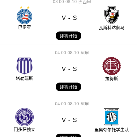
03:00
08-10
巴西甲
V
S
-
巴伊亚
瓦斯科达伽马
即将开始
04:00
08-10
阿甲
V
S
-
塔勒瑞斯
拉努斯
即将开始
04:00
08-10
阿甲
V
S
-
门多萨独立
里奥夸尔托学生队