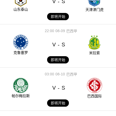
V
S
-
山东泰山
天津津门虎
即将开始
22:00
08-09
巴西甲
V
S
-
克鲁塞罗
米拉索
即将开始
03:00
08-10
巴西甲
V
S
-
帕尔梅拉斯
巴西国际
即将开始