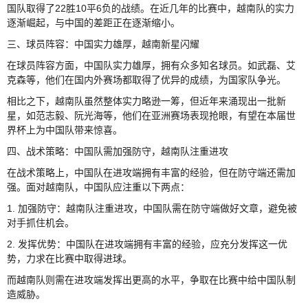
国队取得了22胜10平6负的战绩。在近几年的比赛中，越南队的实力
逐渐崛起，与中国的差距正在逐渐缩小。
三、球员阵容：中国实力雄厚，越南新星闪耀
在球员阵容方面，中国队实力雄厚，拥有众多知名球员。如武磊、艾
克森等，他们在国内外赛场都取得了优异的成绩，为国家队争光。
相比之下，越南队虽然整体实力略逊一筹，但近年来涌现出一批新
星，如范志毅、阮光海等，他们在亚洲赛场表现抢眼，有望在本届世
界杯上为中国队带来惊喜。
四、战术策略：中国队需加强防守，越南队注重进攻
在战术策略上，中国队在进攻端拥有丰富的经验，但在防守端还需加
强。面对越南队，中国队应注重以下两点：
1. 加强防守：越南队注重进攻，中国队需在防守端做好文章，避免被
对手抓住机会。
2. 发挥优势：中国队在进攻端拥有丰富的经验，应充分发挥这一优
势，力求在比赛中取得进球。
而越南队则需在进攻端发挥出更高的水平，争取在比赛中给中国队制
造威胁。