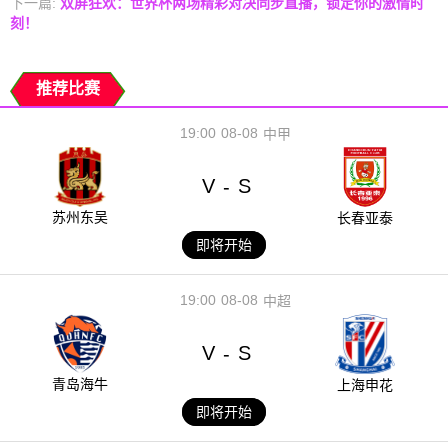
下一篇:
双屏狂欢：世界杯两场精彩对决同步直播，锁定你的激情时
刻！
推荐比赛
19:00
08-08
中甲
V
S
-
苏州东吴
长春亚泰
即将开始
19:00
08-08
中超
V
S
-
青岛海牛
上海申花
即将开始