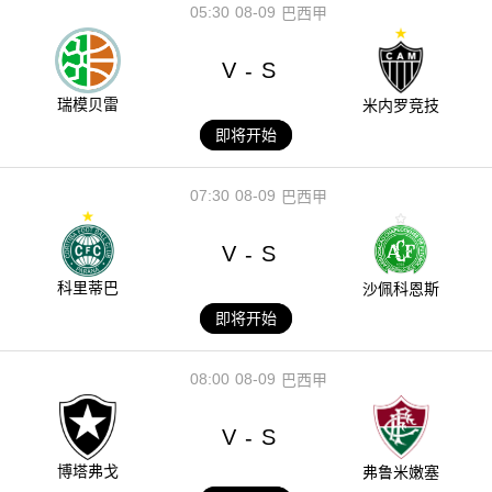
05:30
08-09
巴西甲
V
S
-
瑞模贝雷
米内罗竞技
即将开始
07:30
08-09
巴西甲
V
S
-
科里蒂巴
沙佩科恩斯
即将开始
08:00
08-09
巴西甲
V
S
-
博塔弗戈
弗鲁米嫩塞