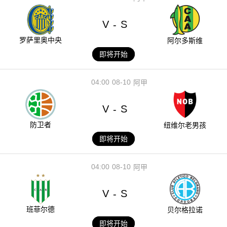
V
S
-
罗萨里奥中央
阿尔多斯维
即将开始
04:00
08-10
阿甲
V
S
-
防卫者
纽维尔老男孩
即将开始
04:00
08-10
阿甲
V
S
-
班菲尔德
贝尔格拉诺
即将开始