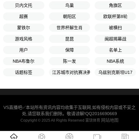
贝内文托
鸟巢
角旗区
超赛
朝阳区
欧联杯第8轮
蒙铁尔
世界杯解生肖
被横扫
游戏风格
昆昆
闽超揭幕战
用户
保障
名单上
NBA布鲁尔
陈一发
NBA系统
话题标签
江苏城市对抗赛决赛
乌兹别克斯坦U17
VS直播吧✅本站所有资讯内容均收集于互联网,如有侵权内容或不妥之
处,请您联系我们删除。敬请谅解!QQ2016690669
网站地图
Copyright © 2025 All Rights Reserved 富饶体育