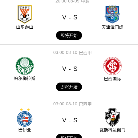
20:00
08-09
中超
V
S
-
山东泰山
天津津门虎
即将开始
03:00
08-10
巴西甲
V
S
-
帕尔梅拉斯
巴西国际
即将开始
03:00
08-10
巴西甲
V
S
-
巴伊亚
瓦斯科达伽马