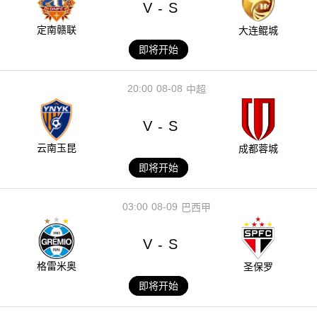
V
S
-
定南赣联
大连鲲城
即将开始
20:00
08-08
中超
V
S
-
云南玉昆
成都蓉城
即将开始
03:00
08-09
巴西甲
V
S
-
格雷米奥
圣保罗
即将开始