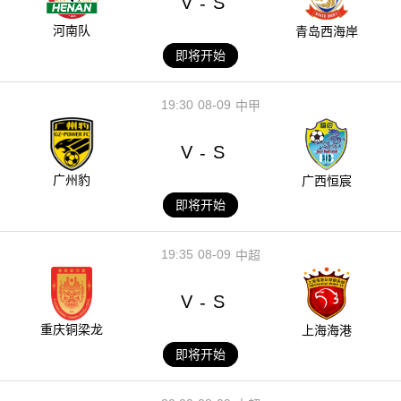
V
S
-
河南队
青岛西海岸
即将开始
19:30
08-09
中甲
V
S
-
广州豹
广西恒宸
即将开始
19:35
08-09
中超
V
S
-
重庆铜梁龙
上海海港
即将开始