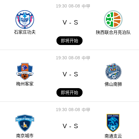
19:30
08-08
中甲
V
S
-
石家庄功夫
陕西联合月亮泊队
即将开始
19:30
08-08
中甲
V
S
-
梅州客家
佛山南狮
即将开始
19:30
08-08
中甲
V
S
-
南京城市
南通支云