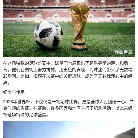
在这场特殊的足球盛宴中，球星们也展现出了超乎寻常的毅力和勇
气。他们在赛场上奋力拼搏，用出色的表现，为球迷们带来了无数精
彩瞬间。比如，梅西在决赛中的关键进球，成为了无数球迷心中的经
典。
纪念与传承
2026年世界杯，不仅仅是一场足球比赛，更是全球人民团结一心、共
克时艰的象征。在赛后，许多国家和地区举行了纪念活动，以此来缅
怀这场特殊的足球盛宴。