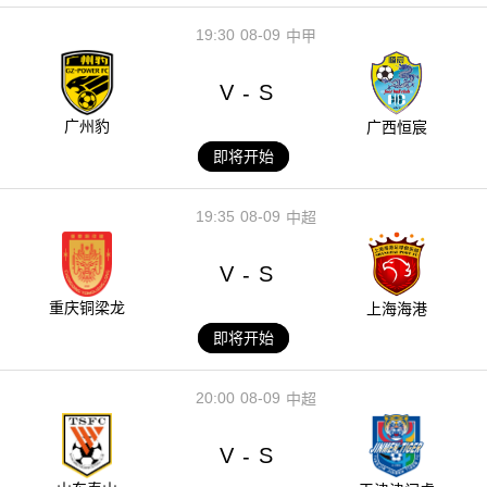
19:30
08-09
中甲
V
S
-
广州豹
广西恒宸
即将开始
19:35
08-09
中超
V
S
-
重庆铜梁龙
上海海港
即将开始
20:00
08-09
中超
V
S
-