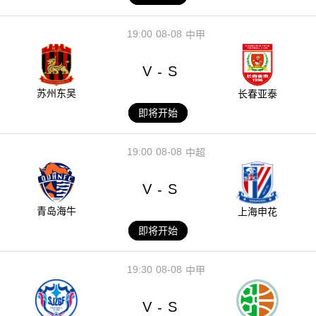
19:00
08-08
中甲
V
S
-
苏州东吴
长春亚泰
即将开始
19:00
08-08
中超
V
S
-
青岛海牛
上海申花
即将开始
19:30
08-08
中甲
V
S
-