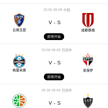
20:00
08-08
中超
V
S
-
云南玉昆
成都蓉城
即将开始
03:00
08-09
巴西甲
V
S
-
格雷米奥
圣保罗
即将开始
05:30
08-09
巴西甲
V
S
-