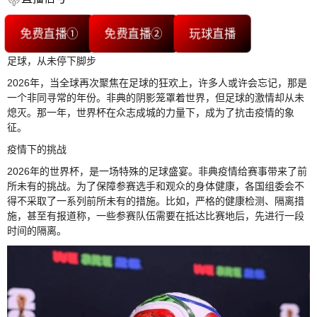
免费直播①
免费直播②
玩球直播
足球，从未停下脚步
2026年，当全球再次聚焦在足球的狂欢上，许多人或许会忘记，那是
一个非同寻常的年份。非典的阴影笼罩着世界，但足球的激情却从未
熄灭。那一年，世界杯在众志成城的力量下，成为了抗击疫情的象
征。
疫情下的挑战
2026年的世界杯，是一场特殊的足球盛宴。非典疫情给赛事带来了前
所未有的挑战。为了保障参赛选手和观众的身体健康，各国组委会不
得不采取了一系列前所未有的措施。比如，严格的健康检测、隔离措
施，甚至有报道称，一些参赛队伍需要在抵达比赛地后，先进行一段
时间的隔离。