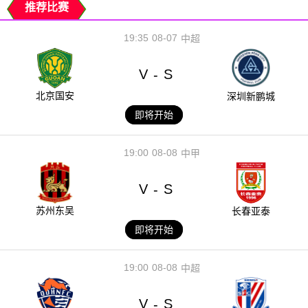
推荐比赛
19:35
08-07
中超
V
S
-
北京国安
深圳新鹏城
即将开始
19:00
08-08
中甲
V
S
-
苏州东吴
长春亚泰
即将开始
19:00
08-08
中超
V
S
-