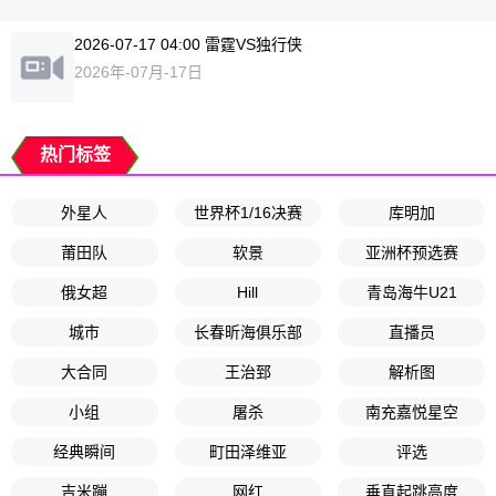
2026-07-17 04:00 雷霆VS独行侠
2026年-07月-17日
热门标签
外星人
世界杯1/16决赛
库明加
莆田队
软景
亚洲杯预选赛
俄女超
Hill
青岛海牛U21
城市
长春昕海俱乐部
直播员
大合同
王治郅
解析图
小组
屠杀
南充嘉悦星空
经典瞬间
町田泽维亚
评选
吉米蹦
网红
垂直起跳高度