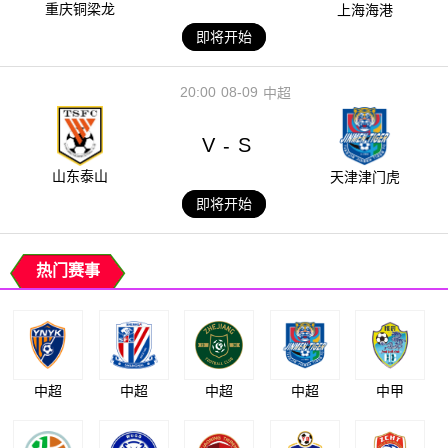
重庆铜梁龙
上海海港
即将开始
20:00
08-09
中超
V
S
-
山东泰山
天津津门虎
即将开始
热门赛事
中超
中超
中超
中超
中甲