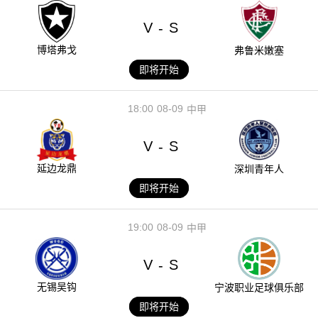
V
S
-
博塔弗戈
弗鲁米嫩塞
即将开始
18:00
08-09
中甲
V
S
-
延边龙鼎
深圳青年人
即将开始
19:00
08-09
中甲
V
S
-
无锡吴钩
宁波职业足球俱乐部
即将开始