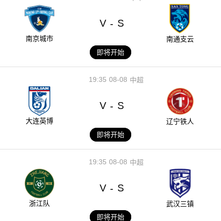
V
S
-
南京城市
南通支云
即将开始
19:35
08-08
中超
V
S
-
大连英博
辽宁铁人
即将开始
19:35
08-08
中超
V
S
-
浙江队
武汉三镇
即将开始