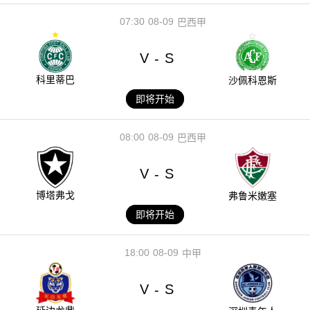
07:30
08-09
巴西甲
V
S
-
科里蒂巴
沙佩科恩斯
即将开始
08:00
08-09
巴西甲
V
S
-
博塔弗戈
弗鲁米嫩塞
即将开始
18:00
08-09
中甲
V
S
-