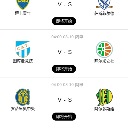
V
S
-
博卡青年
萨斯菲尔德
即将开始
04:00
08-10
阿甲
V
S
-
图库曼竞技
萨尔米安杜
即将开始
04:00
08-10
阿甲
V
S
-
罗萨里奥中央
阿尔多斯维
即将开始