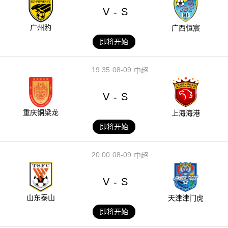
V
S
-
广州豹
广西恒宸
即将开始
19:35
08-09
中超
V
S
-
重庆铜梁龙
上海海港
即将开始
20:00
08-09
中超
V
S
-
山东泰山
天津津门虎
即将开始