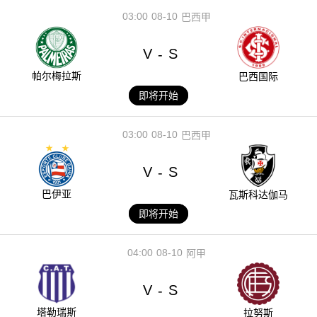
03:00
08-10
巴西甲
V
S
-
帕尔梅拉斯
巴西国际
即将开始
03:00
08-10
巴西甲
V
S
-
巴伊亚
瓦斯科达伽马
即将开始
04:00
08-10
阿甲
V
S
-
塔勒瑞斯
拉努斯