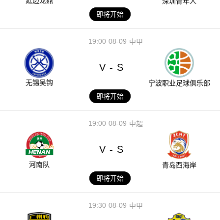
延边龙鼎
深圳青年人
即将开始
19:00
08-09
中甲
V
S
-
无锡吴钩
宁波职业足球俱乐部
即将开始
19:00
08-09
中超
V
S
-
河南队
青岛西海岸
即将开始
19:30
08-09
中甲