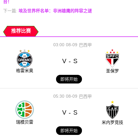
台！
下一篇:
埃及世界杯名单：非洲雄鹰的阵容之谜
推荐比赛
03:00
08-09
巴西甲
V
S
-
格雷米奥
圣保罗
即将开始
05:30
08-09
巴西甲
V
S
-
瑞模贝雷
米内罗竞技
即将开始