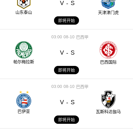
V
S
-
山东泰山
天津津门虎
即将开始
03:00
08-10
巴西甲
V
S
-
帕尔梅拉斯
巴西国际
即将开始
03:00
08-10
巴西甲
V
S
-
巴伊亚
瓦斯科达伽马
即将开始