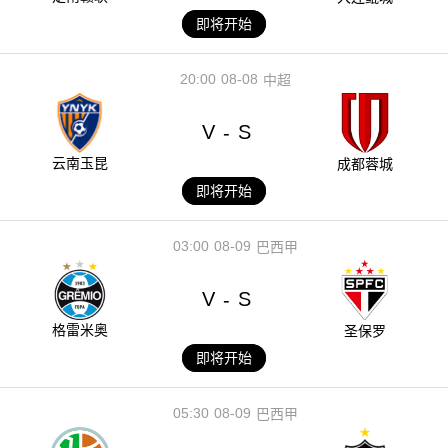
即将开始
20:00
08-08
中超
V
S
-
云南玉昆
成都蓉城
即将开始
03:00
08-09
巴西甲
V
S
-
格雷米奥
圣保罗
即将开始
05:30
08-09
巴西甲