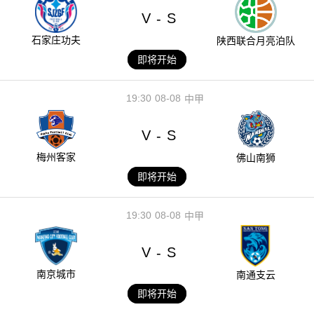
V
S
-
石家庄功夫
陕西联合月亮泊队
即将开始
19:30
08-08
中甲
V
S
-
梅州客家
佛山南狮
即将开始
19:30
08-08
中甲
V
S
-
南京城市
南通支云
即将开始