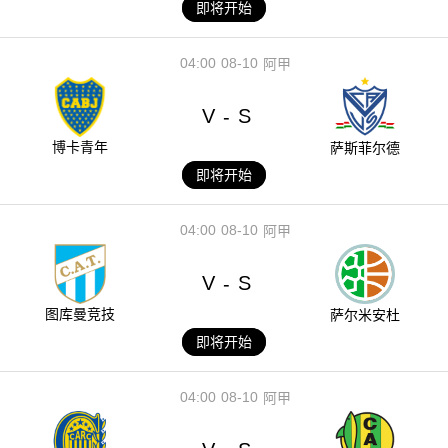
即将开始
04:00
08-10
阿甲
V
S
-
博卡青年
萨斯菲尔德
即将开始
04:00
08-10
阿甲
V
S
-
图库曼竞技
萨尔米安杜
即将开始
04:00
08-10
阿甲