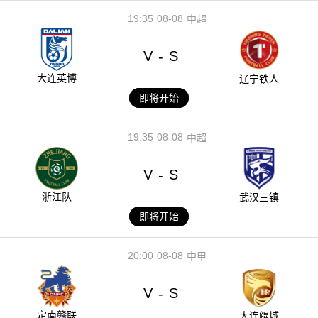
19:35
08-08
中超
V
S
-
大连英博
辽宁铁人
即将开始
19:35
08-08
中超
V
S
-
浙江队
武汉三镇
即将开始
20:00
08-08
中甲
V
S
-
定南赣联
大连鲲城