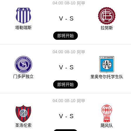
04:00
08-10
阿甲
V
S
-
塔勒瑞斯
拉努斯
即将开始
04:00
08-10
阿甲
V
S
-
门多萨独立
里奥夸尔托学生队
即将开始
04:00
08-10
阿甲
V
S
-
圣洛伦索
飓风队