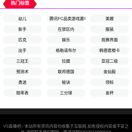
热门标签
幼儿
腾讯FC品类游戏嘉年华
美娜
新手
在禁区内
服装
匹克
娱乐
观赛界面
出手
格勒诺布尔
韩德君橙卡
三冠王
拉腊
亚冠二级
预测术
联邦德国
金灿毅
勇迷
秘诀
领标
赔率表
三分球
金杯
VS直播吧✅本站所有资讯内容均收集于互联网,如有侵权内容或不妥之
处,请您联系我们删除。敬请谅解!QQ2016690669