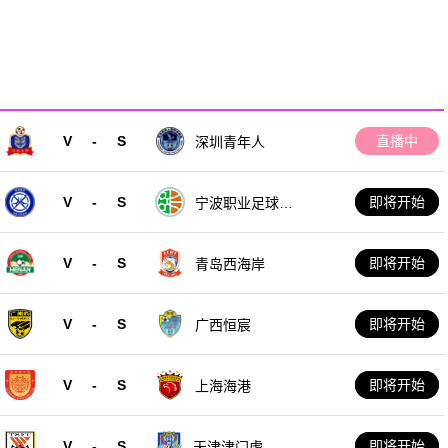
V
-
S
直播中
深圳青年人
V
-
S
即将开始
宁波职业足球俱
乐部
V
-
S
即将开始
青岛西海岸
V
-
S
即将开始
广西恒宸
V
-
S
即将开始
上海海港
V
-
S
即将开始
天津津门虎