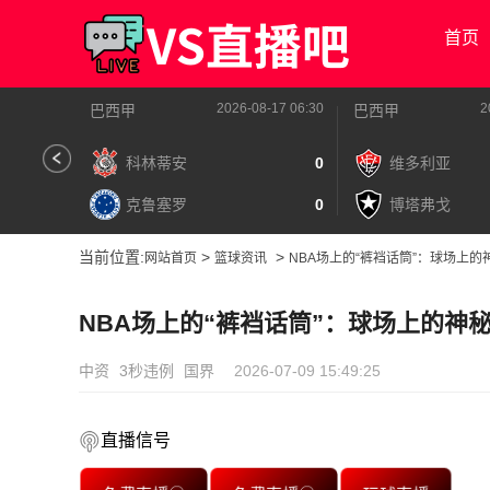
首页
2026-08-17 06:30
2
巴西甲
巴西甲
科林蒂安
0
维多利亚
克鲁塞罗
0
博塔弗戈
当前位置:
>
>
网站首页
篮球资讯
NBA场上的“裤裆话筒”：球场上的
NBA场上的“裤裆话筒”：球场上的神
中资
3秒违例
国界
2026-07-09 15:49:25
直播信号