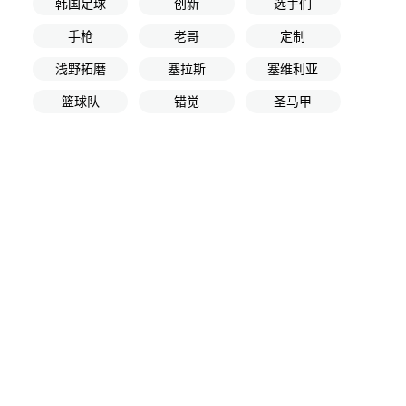
韩国足球
创新
选手们
手枪
老哥
定制
浅野拓磨
塞拉斯
塞维利亚
篮球队
错觉
圣马甲