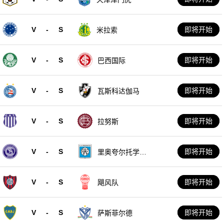
V
-
S
即将开始
米拉索
V
-
S
即将开始
巴西国际
V
-
S
即将开始
瓦斯科达伽马
V
-
S
即将开始
拉努斯
V
-
S
即将开始
里奥夸尔托学生
队
V
-
S
即将开始
飓风队
V
-
S
即将开始
萨斯菲尔德