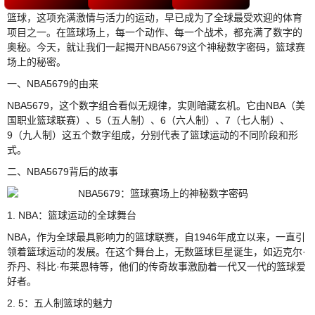
篮球，这项充满激情与活力的运动，早已成为了全球最受欢迎的体育
项目之一。在篮球场上，每一个动作、每一个战术，都充满了数字的
奥秘。今天，就让我们一起揭开NBA5679这个神秘数字密码，篮球赛
场上的秘密。
一、NBA5679的由来
NBA5679，这个数字组合看似无规律，实则暗藏玄机。它由NBA（美
国职业篮球联赛）、5（五人制）、6（六人制）、7（七人制）、
9（九人制）这五个数字组成，分别代表了篮球运动的不同阶段和形
式。
二、NBA5679背后的故事
1. NBA：篮球运动的全球舞台
NBA，作为全球最具影响力的篮球联赛，自1946年成立以来，一直引
领着篮球运动的发展。在这个舞台上，无数篮球巨星诞生，如迈克尔·
乔丹、科比·布莱恩特等，他们的传奇故事激励着一代又一代的篮球爱
好者。
2. 5：五人制篮球的魅力