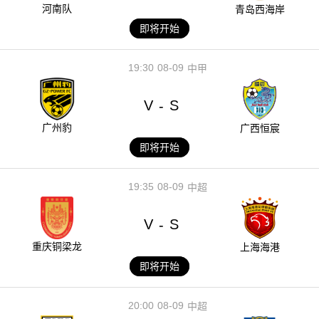
河南队
青岛西海岸
即将开始
19:30
08-09
中甲
V
S
-
广州豹
广西恒宸
即将开始
19:35
08-09
中超
V
S
-
重庆铜梁龙
上海海港
即将开始
20:00
08-09
中超