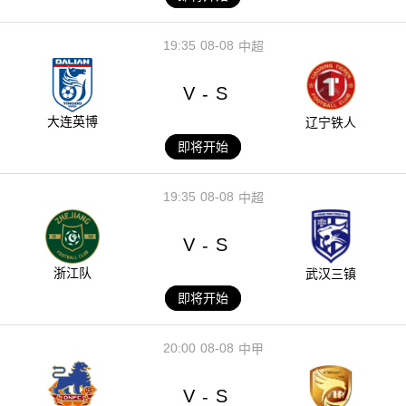
19:35
08-08
中超
V
S
-
大连英博
辽宁铁人
即将开始
19:35
08-08
中超
V
S
-
浙江队
武汉三镇
即将开始
20:00
08-08
中甲
V
S
-