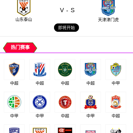
V
S
-
山东泰山
天津津门虎
即将开始
热门赛事
中超
中超
中超
中超
中甲
中甲
中甲
中超
中甲
中超