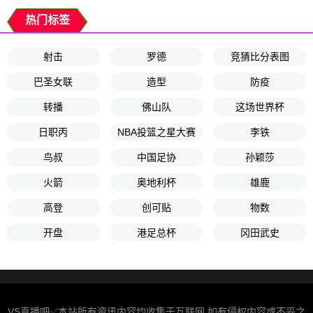
热门标签
射击
罗德
竞猜比分表图
巴圣女联
造型
防疫
转播
佛山队
这场世界杯
日职丙
NBA投篮之星大赛
李铁
鸟叔
中国足协
孙颖莎
火箭
奥地利杯
雄鹿
高登
创可贴
物数
开盘
港足总杯
冈田武史
VS直播吧✅本站所有资讯内容均收集于互联网,如有侵权内容或不妥之