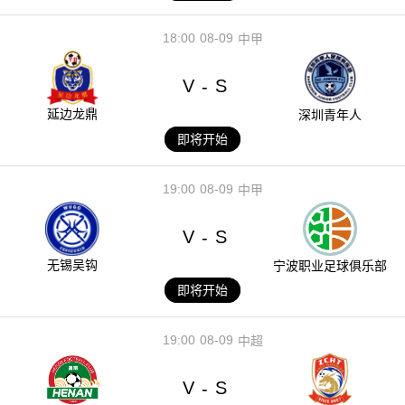
18:00
08-09
中甲
V
S
-
延边龙鼎
深圳青年人
即将开始
19:00
08-09
中甲
V
S
-
无锡吴钩
宁波职业足球俱乐部
即将开始
19:00
08-09
中超
V
S
-