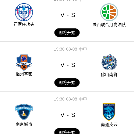
V
S
-
石家庄功夫
陕西联合月亮泊队
即将开始
19:30
08-08
中甲
V
S
-
梅州客家
佛山南狮
即将开始
19:30
08-08
中甲
V
S
-
南京城市
南通支云
即将开始