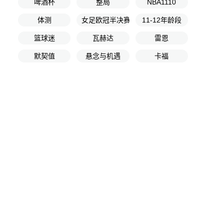
啤酒杯
整局
NBA1110
体测
女足欧冠半决赛次回合
11-12年龄段
篮球迷
瓦赫达
雷恩
默契值
悬念与机遇
卡福