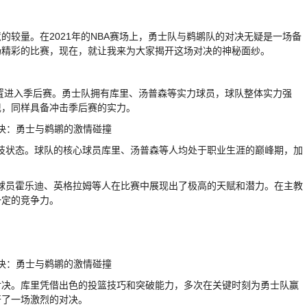
较量。在2021年的NBA赛场上，勇士队与鹈鹕队的对决无疑是一场备
场精彩的比赛，现在，就让我来为大家揭开这场对决的神秘面纱。
位置进入季后赛。勇士队拥有库里、汤普森等实力球员，球队整体实力强
现，同样具备冲击季后赛的实力。
的竞技状态。球队的核心球员库里、汤普森等人均处于职业生涯的巅峰期，加
。
年轻球员霍乐迪、英格拉姆等人在比赛中展现出了极高的天赋和潜力。在主教
一定的竞争力。
对决。库里凭借出色的投篮技巧和突破能力，多次在关键时刻为勇士队赢
开了一场激烈的对决。