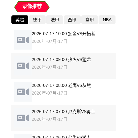
录像推荐
英超
德甲
法甲
西甲
意甲
NBA
2026-07-17 10:00 掘金VS开拓者
2026年-07月-17日
2026-07-17 09:00 热火VS猛龙
2026年-07月-17日
2026-07-17 08:00 老鹰VS灰熊
2026年-07月-17日
2026-07-17 07:00 尼克斯VS勇士
2026年-07月-17日
2026-07-17 06:00 公牛VS湖人