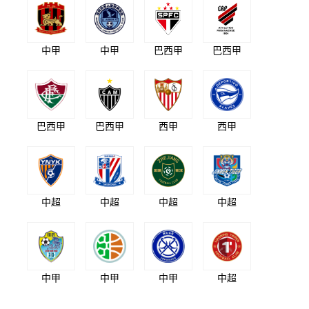
中甲
中甲
巴西甲
巴西甲
巴西甲
巴西甲
西甲
西甲
中超
中超
中超
中超
中甲
中甲
中甲
中超