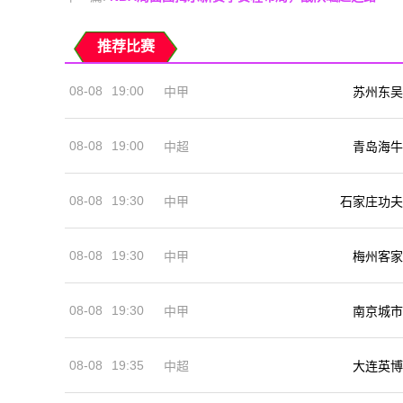
推荐比赛
08-08
19:00
中甲
苏州东吴
08-08
19:00
中超
青岛海牛
08-08
19:30
中甲
石家庄功夫
08-08
19:30
中甲
梅州客家
08-08
19:30
中甲
南京城市
08-08
19:35
中超
大连英博