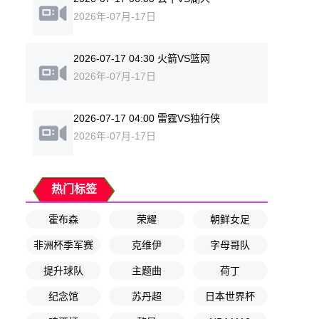
2026年-07月-17日
2026-07-17 04:30 火箭VS篮网
2026年-07月-17日
2026-07-17 04:00 雷霆VS独行侠
2026年-07月-17日
热门标签
霍布森
荣耀
朝鲜女足
非洲杯季军赛
克维伊
字母哥队
提升球队
主题曲
荷丁
纪念馆
苏丹超
日本世界杯