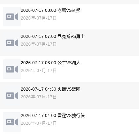
2026-07-17 08:00 老鹰VS灰熊
2026年-07月-17日
2026-07-17 07:00 尼克斯VS勇士
2026年-07月-17日
2026-07-17 06:00 公牛VS湖人
2026年-07月-17日
2026-07-17 04:30 火箭VS篮网
2026年-07月-17日
2026-07-17 04:00 雷霆VS独行侠
2026年-07月-17日