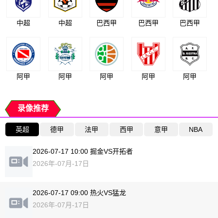
中超
中超
巴西甲
巴西甲
巴西甲
阿甲
阿甲
阿甲
阿甲
阿甲
录像推荐
英超
德甲
法甲
西甲
意甲
NBA
2026-07-17 10:00 掘金VS开拓者
2026年-07月-17日
2026-07-17 09:00 热火VS猛龙
2026年-07月-17日