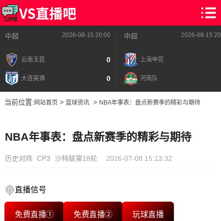
2026-08-15 20:00
2026-08-15 20
中超
中超
0
云南玉昆
上海申花
0
大连英博
河南队
当前位置:
>
>
网站首页
篮球资讯
NBA年事表：盘点新赛季的精彩与期待
NBA年事表：盘点新赛季的精彩与期待
历史对阵
CP3
沙特联第18轮
2026-07-08 15:13:32
直播信号
免费直播①
免费直播②
玩球直播