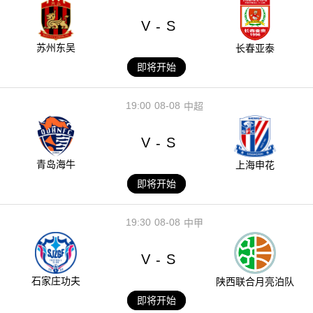
V
S
-
苏州东吴
长春亚泰
即将开始
19:00
08-08
中超
V
S
-
青岛海牛
上海申花
即将开始
19:30
08-08
中甲
V
S
-
石家庄功夫
陕西联合月亮泊队
即将开始