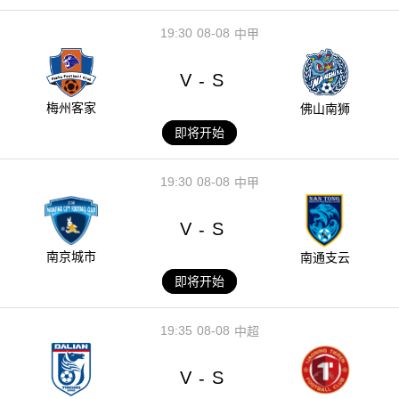
19:30
08-08
中甲
V
S
-
梅州客家
佛山南狮
即将开始
19:30
08-08
中甲
V
S
-
南京城市
南通支云
即将开始
19:35
08-08
中超
V
S
-