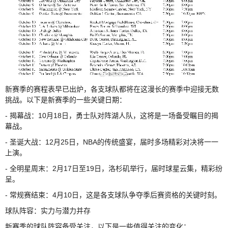
新赛季的赛程表早已出炉，各支球队都将在这漫长的赛季中迎接无数
挑战。以下是新赛季的一些关键日期：
- 揭幕战：10月18日，勇士队对阵湖人队，这将是一场备受瞩目的揭
幕战。
- 圣诞大战：12月25日，NBA的传统盛宴，届时多场精彩对决将一一
上演。
- 全明星周末：2月17日至19日，洛杉矶举行，届时球星云集，精彩纷
呈。
- 常规赛结束：4月10日，这是各支球队争夺季后赛资格的关键时刻。
球队阵容：实力与潜力并存
新赛季的球队阵容备受关注，以下是一些值得关注的变化：