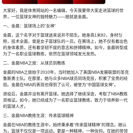
大家好，我是体育网站的一名编辑，今天我要带大家走进篮球的世
界，一位篮球女神的独特魅力——她就是金晨。
一、金晨：篮球场上的“女神”
金晨，这个名字对于篮球迷来说并不陌生。她身高1米82，身材匀
称，技术全面，曾是女子篮球队的一员。在赛场上，她不仅有着出色
的身体素质，还有着坚韧不拔的意志和拼搏精神。如今，金晨转型成
为了一名职业篮球教练，依然在篮球领域发光发热。
二、金晨NBA之旅：从球员到教练
金晨的NBA之旅始于2010年，当时她加入了美国NBA发展联盟的圣克
鲁斯勇士队。在那里，她与众多NBA球员同场竞技，积累了宝贵的经
验。金晨在NBA的表现也得到了认可，被誉为“中国篮球女神”。
退役后，金晨并没有离开篮球。她选择了继续深造，考取了NBA教练
资格证。如今，她已经成为了一名职业篮球教练，致力于培养新一代
的篮球人才。
三、金晨NBA教练生涯：传承篮球精神
金晨在NBA的教练生涯中，始终秉承着“传承篮球精神”的理念。她认
为，篮球不仅仅是一项运动，更是一种精神，一种信仰。在她的带领