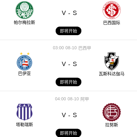
V
S
-
帕尔梅拉斯
巴西国际
即将开始
03:00
08-10
巴西甲
V
S
-
巴伊亚
瓦斯科达伽马
即将开始
04:00
08-10
阿甲
V
S
-
塔勒瑞斯
拉努斯
即将开始