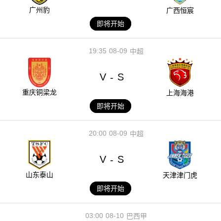
广州豹
广西恒宸
即将开始
19:35
08-09
中超
V
S
-
重庆铜梁龙
上海海港
即将开始
20:00
08-09
中超
V
S
-
山东泰山
天津津门虎
即将开始
03:00
08-10
巴西甲