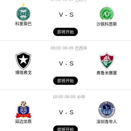
V
S
-
科里蒂巴
沙佩科恩斯
即将开始
08:00
08-09
巴西甲
V
S
-
博塔弗戈
弗鲁米嫩塞
即将开始
18:00
08-09
中甲
V
S
-
延边龙鼎
深圳青年人
即将开始