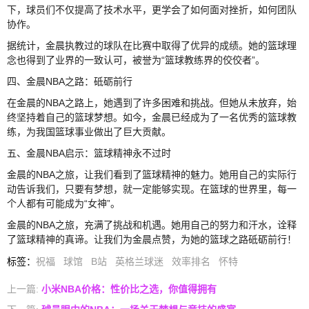
下，球员们不仅提高了技术水平，更学会了如何面对挫折，如何团队
协作。
据统计，金晨执教过的球队在比赛中取得了优异的成绩。她的篮球理
念也得到了业界的一致认可，被誉为“篮球教练界的佼佼者”。
四、金晨NBA之路：砥砺前行
在金晨的NBA之路上，她遇到了许多困难和挑战。但她从未放弃，始
终坚持着自己的篮球梦想。如今，金晨已经成为了一名优秀的篮球教
练，为我国篮球事业做出了巨大贡献。
五、金晨NBA启示：篮球精神永不过时
金晨的NBA之旅，让我们看到了篮球精神的魅力。她用自己的实际行
动告诉我们，只要有梦想，就一定能够实现。在篮球的世界里，每一
个人都有可能成为“女神”。
金晨的NBA之旅，充满了挑战和机遇。她用自己的努力和汗水，诠释
了篮球精神的真谛。让我们为金晨点赞，为她的篮球之路砥砺前行！
标签
：
祝福
球馆
B站
英格兰球迷
效率排名
怀特
上一篇:
小米NBA价格：性价比之选，你值得拥有