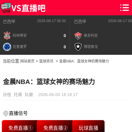
2026-08-17 06:30
2026-08-17 05
巴西甲
巴西甲
0
科林蒂安
维多利亚
0
克鲁塞罗
博塔弗戈
当前位置:
>
>
网站首页
篮球资讯
金晨NBA：篮球女神的赛场魅力
金晨NBA：篮球女神的赛场魅力
孙悦
托蒂
队徽
2026-06-04 18:18:17
直播信号
免费直播①
免费直播②
玩球直播