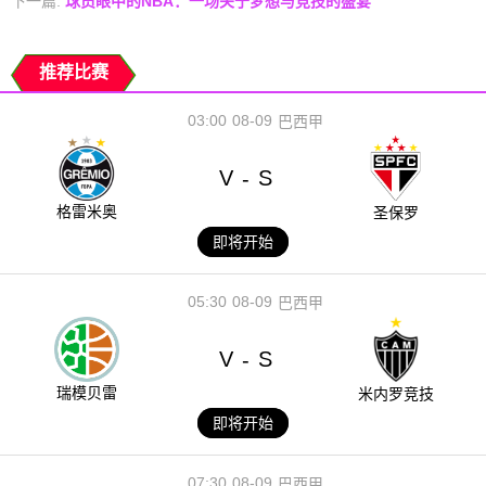
下一篇:
球员眼中的NBA：一场关于梦想与竞技的盛宴
推荐比赛
03:00
08-09
巴西甲
V
S
-
格雷米奥
圣保罗
即将开始
05:30
08-09
巴西甲
V
S
-
瑞模贝雷
米内罗竞技
即将开始
07:30
08-09
巴西甲