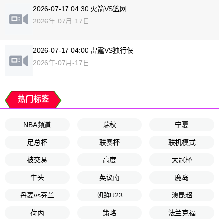
2026-07-17 04:30 火箭VS篮网
2026年-07月-17日
2026-07-17 04:00 雷霆VS独行侠
2026年-07月-17日
热门标签
NBA频道
瑞秋
宁夏
足总杯
联赛杯
联机模式
被交易
高度
大冠杯
牛头
英议南
鹿岛
丹麦vs芬兰
朝鲜U23
澳昆超
荷丙
策略
法兰克福