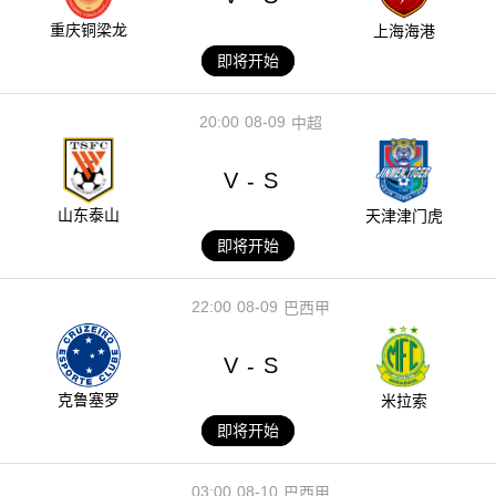
重庆铜梁龙
上海海港
即将开始
20:00
08-09
中超
V
S
-
山东泰山
天津津门虎
即将开始
22:00
08-09
巴西甲
V
S
-
克鲁塞罗
米拉索
即将开始
03:00
08-10
巴西甲