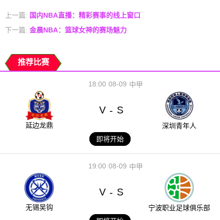
上一篇:
国内NBA直播：精彩赛事的线上窗口
下一篇:
金晨NBA：篮球女神的赛场魅力
推荐比赛
18:00
08-09
中甲
V
S
-
延边龙鼎
深圳青年人
即将开始
19:00
08-09
中甲
V
S
-
无锡吴钩
宁波职业足球俱乐部