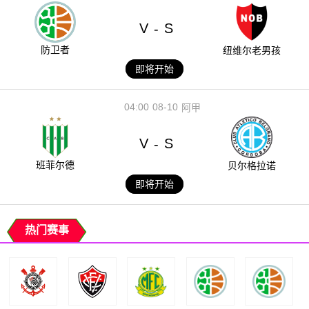
V
S
-
防卫者
纽维尔老男孩
即将开始
04:00
08-10
阿甲
V
S
-
班菲尔德
贝尔格拉诺
即将开始
热门赛事