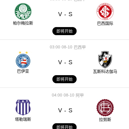
V
S
-
帕尔梅拉斯
巴西国际
即将开始
03:00
08-10
巴西甲
V
S
-
巴伊亚
瓦斯科达伽马
即将开始
04:00
08-10
阿甲
V
S
-
塔勒瑞斯
拉努斯
即将开始