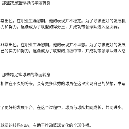
非常出色。在职业生涯初期，他的表现并不稳定。为了寻求更好的发展机
的实力和努力，逐渐成为了联盟的得分王，并成功带领球队进入总决赛。
都非常出色。在职业生涯初期，他的表现并不理想。为了寻求更好的发展
借自己的实力和努力，逐渐成为了联盟的顶级中锋，并成功带领球队进入总
。相信在不久的将来，会有更多优秀的球员在这里实现自己的梦想，书写
供了更好的发展平台。在这个过程中，球员与球队共同成长，共同进步。
。球员的转场NBA，有助于推动篮球文化的全球传播。