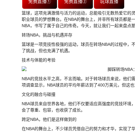
免费直播①
免费直播②
玩球直播
篮球，这项充满激情与活力的运动，总能吸引无数热爱它的灵
职业球员的梦想舞台。在NBA的舞台上，并非所有球员都是
NBA，书写了属于自己的传奇。今天，就让我们一起来盘点那
转场NBA，挑战与机遇并存
篮球是一项竞技性极强的运动，球员在转场NBA的过程中，
了挑战，但也充满了机遇。
技术与体能的考验
NBA的竞技水平之高，不言而喻。对于转场球员来说，他们需
项调查显示，NBA球员的平均年薪达到了400万美元，但这
文化的融合与碰撞
NBA球员来自世界各地，他们不仅要适应高强度的竞技环境
会了尊重、包容，也收获了成长。
跨足NBA，他们是这样做到的
在NBA的舞台上，不少球员凭借自己的努力和才华，实现了