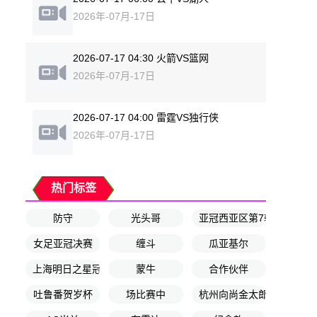
2026年-07月-17日
2026-07-17 04:30 火箭VS篮网
2026年-07月-17日
2026-07-17 04:00 雷霆VS独行侠
2026年-07月-17日
热门标签
防守
光头哥
亚冠西亚区第7轮
女足亚冠决赛
缠斗
瓜亚基尔
上海明日之星冠军杯
蒙牛
合作伙伴
吐鲁番贺岁杯
场比赛中
杭州向尚金太郎