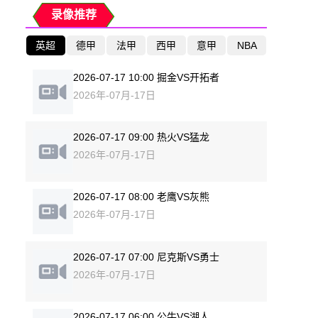
录像推荐
英超
德甲
法甲
西甲
意甲
NBA
2026-07-17 10:00 掘金VS开拓者
2026年-07月-17日
2026-07-17 09:00 热火VS猛龙
2026年-07月-17日
2026-07-17 08:00 老鹰VS灰熊
2026年-07月-17日
2026-07-17 07:00 尼克斯VS勇士
2026年-07月-17日
2026-07-17 06:00 公牛VS湖人