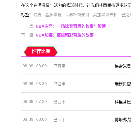
在这个充满激情与活力的篮球时代，让我们共同期待更多球
标签
：
哈吉
基多体育
世界杯智预测
美加墨世界杯
巴克
上一篇:
NBA庄严：一场比赛背后的故事与智慧
下一篇:
NBA加赛：那些精彩背后的故事
推荐比赛
08-09
03:00
巴西甲
格雷米奥
08-09
05:30
巴西甲
瑞模贝雷
08-09
07:30
巴西甲
科里蒂巴
08-09
08:00
巴西甲
博塔弗戈