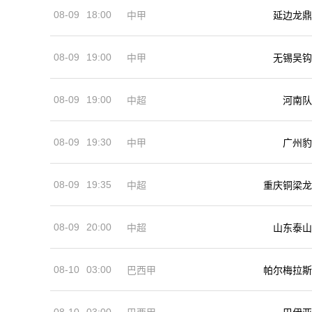
08-09
18:00
中甲
延边龙鼎
08-09
19:00
中甲
无锡吴钩
08-09
19:00
河南队
中超
08-09
19:30
中甲
广州豹
08-09
19:35
中超
重庆铜梁龙
08-09
20:00
中超
山东泰山
08-10
03:00
巴西甲
帕尔梅拉斯
08-10
03:00