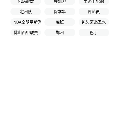
NBA键盘
弹跳力
里杰卡尔德
定州队
保本串
评论员
NBA全明星新秀赛半决赛
库班
包头豪杰圣水
佛山西甲联赛
郑州
巴丁