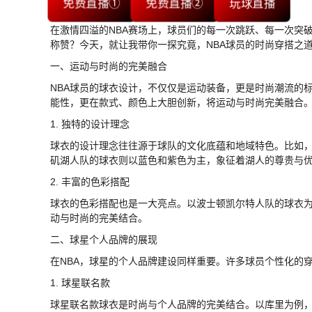
免费直播①
免费直播②
玩球直播
在激情四溢的NBA赛场上，球员们的每一次跳跃、每一次突
称赞？今天，就让我带你一探究竟，NBA球员的时尚穿搭之
一、运动与时尚的完美融合
NBA球员的球衣设计，不仅仅是运动装备，更是时尚潮流的标
能性，更在款式、颜色上大胆创新，将运动与时尚完美融合
1. 独特的设计理念
球衣的设计理念往往源于球队的文化底蕴和地域特色。比如
矶湖人队的球衣则以蓝色和紫色为主，象征着湖人的尊贵与
2. 丰富的色彩搭配
球衣的色彩搭配也是一大亮点。以波士顿凯尔特人队的球衣
动与时尚的完美结合。
二、球星个人品牌的展现
在NBA，球星的个人品牌建设同样重要。许多球员个性化的
1. 球星联名款
球星联名款球衣是时尚与个人品牌的完美结合。以库里为例