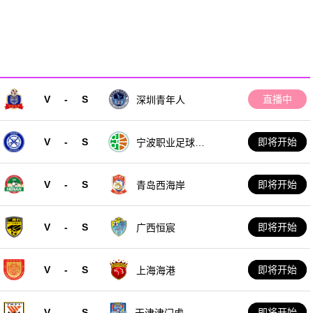
V
-
S
直播中
深圳青年人
V
-
S
即将开始
宁波职业足球俱
乐部
V
-
S
即将开始
青岛西海岸
V
-
S
即将开始
广西恒宸
V
-
S
即将开始
上海海港
V
-
S
即将开始
天津津门虎