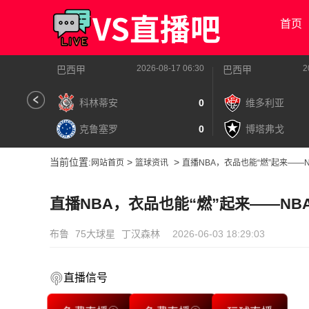
首页
2026-08-17 06:30
2
巴西甲
巴西甲
科林蒂安
0
维多利亚
克鲁塞罗
0
博塔弗戈
当前位置:
>
>
网站首页
篮球资讯
直播NBA，衣品也能“燃”起来——
直播NBA，衣品也能“燃”起来——N
布鲁
75大球星
丁汉森林
2026-06-03 18:29:03
直播信号