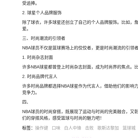
受追捧。
2. 球星个人品牌服饰
除了球衣，许多球星还创立了自己的个人品牌服饰。比如，詹姆斯的
爱。
三、时尚潮流的引领者
NBA球员不仅是篮球赛场上的佼佼者，更是时尚潮流的引领
1. 时尚杂志封面
许多NBA球星都曾登上时尚杂志封面，成为时尚界的焦点。
2. 时尚品牌代言人
许多时尚品牌都选择NBA球星作为代言人，借助他们的影响
竞争力。
四、
NBA球员的时尚穿搭，既展现了运动与时尚的完美融合，又
们的穿搭风格，感受篮球与时尚的魅力吧！
标签
：
操作键
口味
白人中锋
击败
歌斯达黎加
篮球城