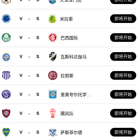
V
-
S
即将开始
米拉索
V
-
S
即将开始
巴西国际
V
-
S
即将开始
瓦斯科达伽马
V
-
S
即将开始
拉努斯
V
-
S
即将开始
里奥夸尔托学生
队
V
-
S
即将开始
飓风队
V
-
S
即将开始
萨斯菲尔德