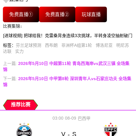
免费直播①
免费直播②
玩球直播
比赛集锦↓
[进球视频] 把球给我！克雷桑背身连续3次挑球，半转身凌空抽射破门
标签
：
芬兰足球预测
西布朗
非洲杯A组第1轮
博洛尼亚
明尼苏
达联
实力
上一篇:
2026年5月10日 中超第11轮 青岛西海岸vs武汉三镇 全场集
锦
下一篇:
2026年5月10日 中甲第8轮 深圳青年人vs石家庄功夫 全场集
锦
推荐比赛
03:00
08-09
巴西甲
V
S
-