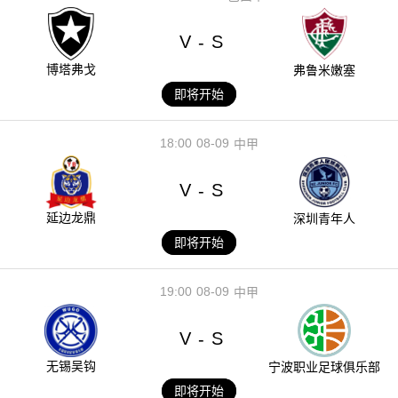
V
S
-
博塔弗戈
弗鲁米嫩塞
即将开始
18:00
08-09
中甲
V
S
-
延边龙鼎
深圳青年人
即将开始
19:00
08-09
中甲
V
S
-
无锡吴钩
宁波职业足球俱乐部
即将开始