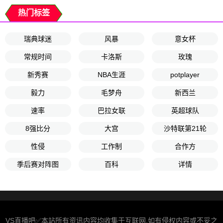
热门标签
瑞典球迷
风暴
意女杯
常规时间
卡洛斯
玫瑰
新秀赛
NBA生涯
potplayer
毅力
毛梦舟
新西兰
速率
巴拉女联
英超球队
8强比分
大宫
沙特联第21轮
性侵
工作制
合作方
季后赛对阵图
百科
详情
VS直播吧✅本站所有资讯内容均收集于互联网,如有侵权内容或不妥之