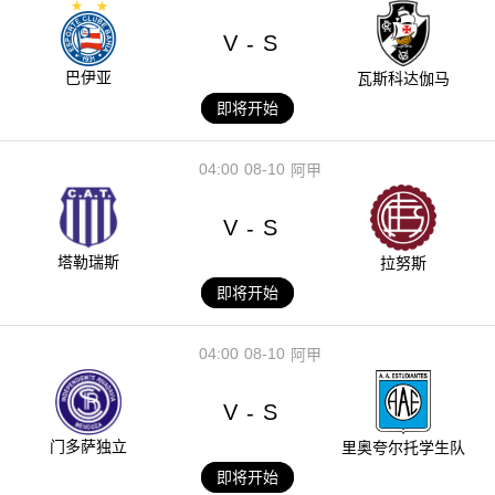
V
S
-
巴伊亚
瓦斯科达伽马
即将开始
04:00
08-10
阿甲
V
S
-
塔勒瑞斯
拉努斯
即将开始
04:00
08-10
阿甲
V
S
-
门多萨独立
里奥夸尔托学生队
即将开始