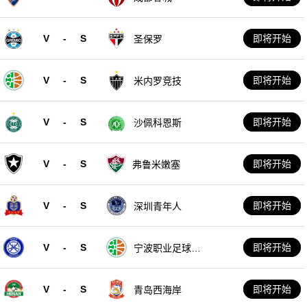
V
-
S
即将开始
圣保罗
V
-
S
即将开始
米内罗竞技
V
-
S
即将开始
沙佩科恩斯
V
-
S
即将开始
弗鲁米嫩塞
V
-
S
即将开始
深圳青年人
V
-
S
即将开始
宁波职业足球俱
乐部
V
-
S
即将开始
青岛西海岸