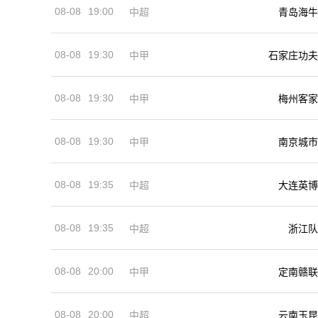
08-08
19:00
中超
青岛海牛
08-08
19:30
中甲
石家庄功夫
08-08
19:30
中甲
梅州客家
08-08
19:30
中甲
南京城市
08-08
19:35
中超
大连英博
08-08
19:35
中超
浙江队
08-08
20:00
中甲
定南赣联
08-08
20:00
中超
云南玉昆