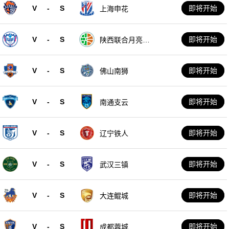
V
-
S
即将开始
上海申花
V
-
S
即将开始
陕西联合月亮泊
队
V
-
S
即将开始
佛山南狮
V
-
S
即将开始
南通支云
V
-
S
即将开始
辽宁铁人
V
-
S
即将开始
武汉三镇
V
-
S
即将开始
大连鲲城
V
-
S
即将开始
成都蓉城