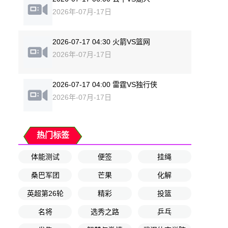
2026年-07月-17日
2026-07-17 04:30 火箭VS篮网
2026年-07月-17日
2026-07-17 04:00 雷霆VS独行侠
2026年-07月-17日
热门标签
体能测试
便签
挂绳
桑巴军团
芒果
化解
英超第26轮
精彩
投篮
名将
选秀之路
乒乓