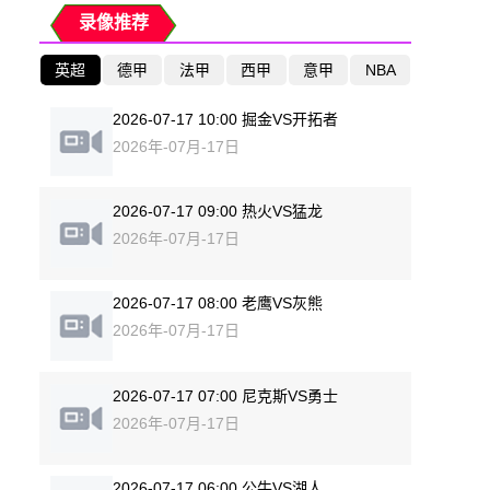
录像推荐
英超
德甲
法甲
西甲
意甲
NBA
2026-07-17 10:00 掘金VS开拓者
2026年-07月-17日
2026-07-17 09:00 热火VS猛龙
2026年-07月-17日
2026-07-17 08:00 老鹰VS灰熊
2026年-07月-17日
2026-07-17 07:00 尼克斯VS勇士
2026年-07月-17日
2026-07-17 06:00 公牛VS湖人