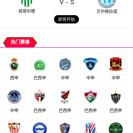
V
S
-
班菲尔德
贝尔格拉诺
即将开始
热门赛事
西甲
巴西甲
中甲
中甲
中甲
中甲
巴西甲
巴西甲
巴西甲
巴西甲