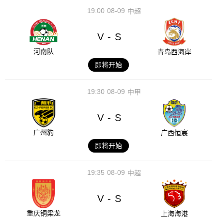
19:00
08-09
中超
V
S
-
河南队
青岛西海岸
即将开始
19:30
08-09
中甲
V
S
-
广州豹
广西恒宸
即将开始
19:35
08-09
中超
V
S
-
重庆铜梁龙
上海海港