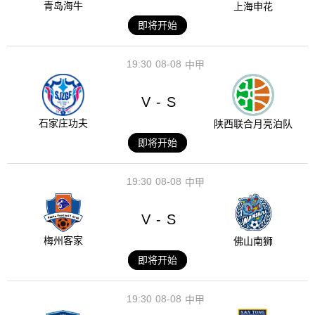
青岛海牛
上海申花
即将开始
19:30
08-08
中甲
V
S
-
石家庄功夫
陕西联合月亮泊队
即将开始
19:30
08-08
中甲
V
S
-
梅州客家
佛山南狮
即将开始
19:30
08-08
中甲