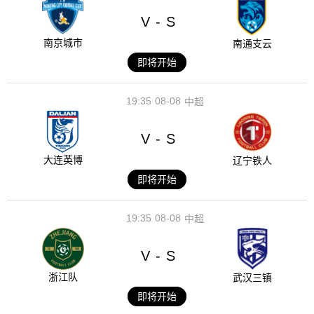
V
S
-
南京城市
南通支云
即将开始
19:35
08-08
中超
V
S
-
大连英博
辽宁铁人
即将开始
19:35
08-08
中超
V
S
-
浙江队
武汉三镇
即将开始