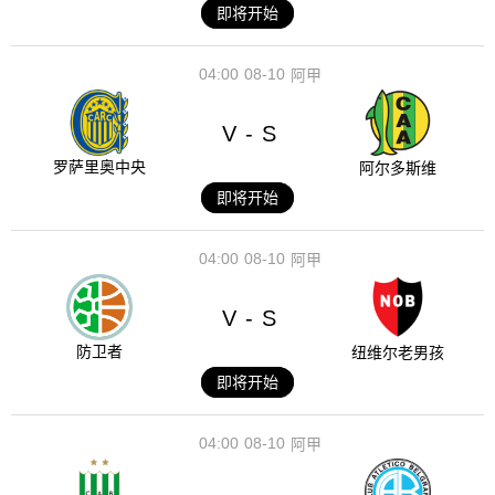
即将开始
04:00
08-10
阿甲
V
S
-
罗萨里奥中央
阿尔多斯维
即将开始
04:00
08-10
阿甲
V
S
-
防卫者
纽维尔老男孩
即将开始
04:00
08-10
阿甲