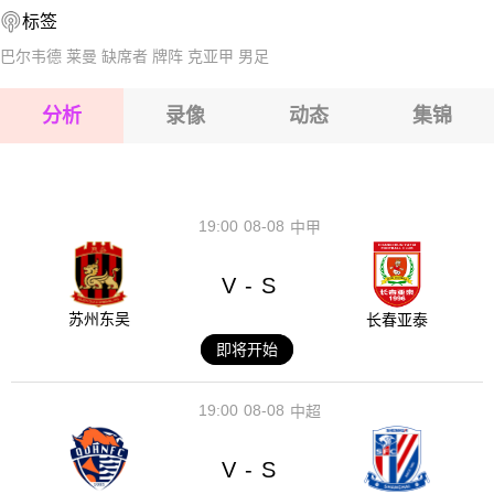
标签
2026-08-16 【瑞士乙】 明辛根VS康戈迪亚
巴尔韦德
莱曼
缺席者
牌阵
克亚甲
男足
2026-08-16 【瑞士乙】 明辛根VS康戈迪亚
分析
录像
动态
集锦
2026-08-16 【瑞士乙】 明辛根VS康戈迪亚
2026-08-16 【瑞士乙】 明辛根VS康戈迪亚
19:00
08-08
中甲
V
S
-
苏州东吴
长春亚泰
即将开始
19:00
08-08
中超
V
S
-