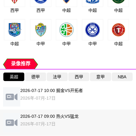
西甲
西甲
中超
中超
中超
中超
中甲
中甲
中甲
中超
录像推荐
英超
德甲
法甲
西甲
意甲
NBA
2026-07-17 10:00 掘金VS开拓者
2026年-07月-17日
2026-07-17 09:00 热火VS猛龙
2026年-07月-17日