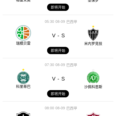
格雷米奥
圣保罗
即将开始
05:30
08-09
巴西甲
V
S
-
瑞模贝雷
米内罗竞技
即将开始
07:30
08-09
巴西甲
V
S
-
科里蒂巴
沙佩科恩斯
即将开始
08:00
08-09
巴西甲