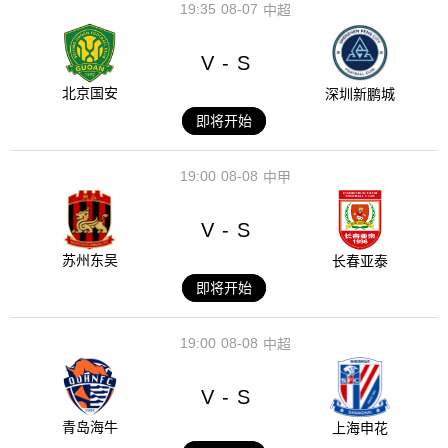
19:35
08-07
中超
V
S
-
北京国安
深圳新鹏城
即将开始
19:00
08-08
中甲
V
S
-
苏州东吴
长春亚泰
即将开始
19:00
08-08
中超
V
S
-
青岛海牛
上海申花