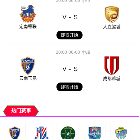
20:00
08-08
中甲
V
S
-
定南赣联
大连鲲城
即将开始
20:00
08-08
中超
V
S
-
云南玉昆
成都蓉城
即将开始
热门赛事