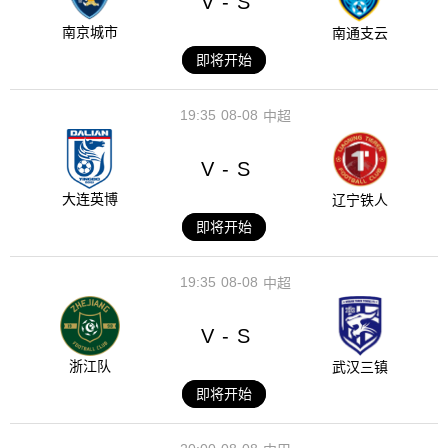
V
S
-
南京城市
南通支云
即将开始
19:35
08-08
中超
V
S
-
大连英博
辽宁铁人
即将开始
19:35
08-08
中超
V
S
-
浙江队
武汉三镇
即将开始