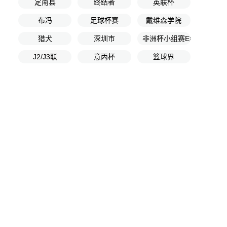
定南县
终结者
英联杯
布冯
足球杯赛
戴维森学院
猎犬
深圳市
非洲杯小组赛E组第1轮
J2/J3联
意丙杯
篮球界