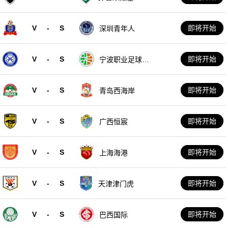
V
-
S
即将开始
深圳青年人
V
-
S
即将开始
宁波职业足球俱
乐部
V
-
S
即将开始
青岛西海岸
V
-
S
即将开始
广西恒宸
V
-
S
即将开始
上海海港
V
-
S
即将开始
天津津门虎
V
-
S
即将开始
巴西国际