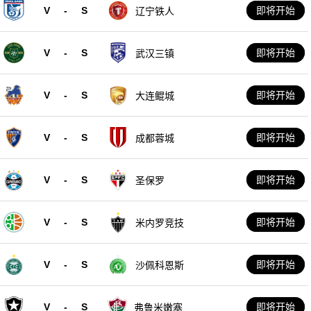
V
-
S
即将开始
辽宁铁人
V
-
S
即将开始
武汉三镇
V
-
S
即将开始
大连鲲城
V
-
S
即将开始
成都蓉城
V
-
S
即将开始
圣保罗
V
-
S
即将开始
米内罗竞技
V
-
S
即将开始
沙佩科恩斯
V
-
S
即将开始
弗鲁米嫩塞