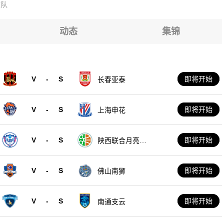
球队
9
9
9
动态
集锦
9
9
V
-
S
即将开始
长春亚泰
9
V
-
S
即将开始
上海申花
V
-
S
即将开始
陕西联合月亮泊
队
V
-
S
即将开始
佛山南狮
V
-
S
即将开始
南通支云