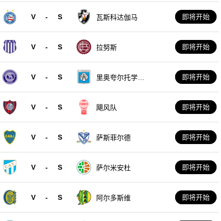
V
-
S
即将开始
瓦斯科达伽马
V
-
S
即将开始
拉努斯
V
-
S
即将开始
里奥夸尔托学生
队
V
-
S
即将开始
飓风队
V
-
S
即将开始
萨斯菲尔德
V
-
S
即将开始
萨尔米安杜
V
-
S
即将开始
阿尔多斯维