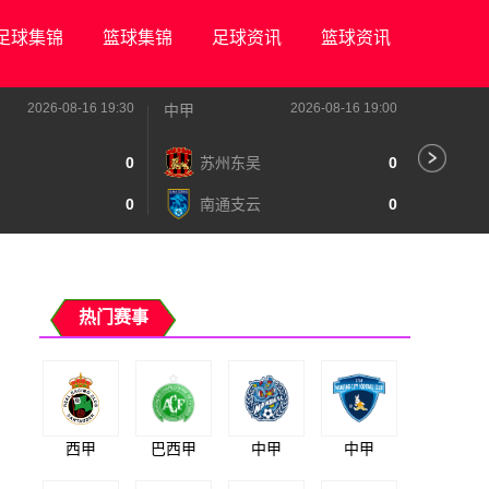
足球集锦
篮球集锦
足球资讯
篮球资讯
2026-08-16 19:30
2026-08-16 19:00
中甲
中甲
0
苏州东吴
0
深
0
南通支云
0
宁
热门赛事
西甲
巴西甲
中甲
中甲