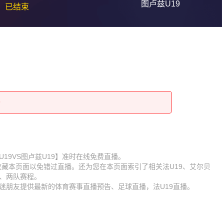
图卢兹U19
已结束
9
9
9
9
9
9
9
9
艾尔贝U19VS图卢兹U19】准时在线免费直播。
】收藏本页面以免错过直播。还为您在本页面索引了相关法U19、艾尔贝
9
9
锋、两队赛程。
球迷朋友提供最新的体育赛事直播预告、足球直播，法U19直播。
9
9
9
9