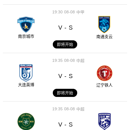
19:30
08-08
中甲
V
S
-
南京城市
南通支云
即将开始
19:35
08-08
中超
V
S
-
大连英博
辽宁铁人
即将开始
19:35
08-08
中超
V
S
-