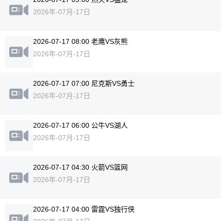
2026年-07月-17日
2026-07-17 08:00 老鹰VS灰熊
2026年-07月-17日
2026-07-17 07:00 尼克斯VS勇士
2026年-07月-17日
2026-07-17 06:00 公牛VS湖人
2026年-07月-17日
2026-07-17 04:30 火箭VS篮网
2026年-07月-17日
2026-07-17 04:00 雷霆VS独行侠