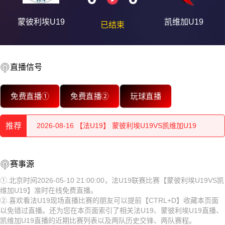
蒙彼利埃U19
凯维加U19
已结束
直播信号
2026-08-16 【法U19】 蒙彼利埃U19VS凯维加U19
免费直播①
免费直播②
玩球直播
2026-08-16 【法U19】 蒙彼利埃U19VS凯维加U19
推荐
2026-08-16 【法U19】 蒙彼利埃U19VS凯维加U19
2026-08-16 【法U19】 蒙彼利埃U19VS凯维加U19
2026-08-16 【法U19】 蒙彼利埃U19VS凯维加U19
赛事源
2026-08-16 【法U19】 蒙彼利埃U19VS凯维加U19
2026-08-16 【法U19】 蒙彼利埃U19VS凯维加U19
①.北京时间2026-05-10 21:00:00，法U19联赛比赛【蒙彼利埃U19VS凯
维加U19】准时在线免费直播。
2026-08-16 【法U19】 蒙彼利埃U19VS凯维加U19
2026-08-16 【法U19】 蒙彼利埃U19VS凯维加U19
②.喜欢看法U19现场直播比赛的朋友可以提前【CTRL+D】收藏本页面
以免错过直播。还为您在本页面索引了相关法U19、蒙彼利埃U19直播、
2026-08-16 【法U19】 蒙彼利埃U19VS凯维加U19
2026-08-16 【法U19】 蒙彼利埃U19VS凯维加U19
凯维加U19直播的近期比赛列表以及两队历史交锋、两队赛程。