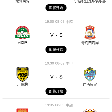
无锡吴钩
宁波职业足球俱乐部
即将开始
19:00
08-09
中超
V
S
-
河南队
青岛西海岸
即将开始
19:30
08-09
中甲
V
S
-
广州豹
广西恒宸
即将开始
19:35
08-09
中超