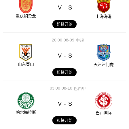
V
S
-
重庆铜梁龙
上海海港
即将开始
20:00
08-09
中超
V
S
-
山东泰山
天津津门虎
即将开始
03:00
08-10
巴西甲
V
S
-
帕尔梅拉斯
巴西国际
即将开始