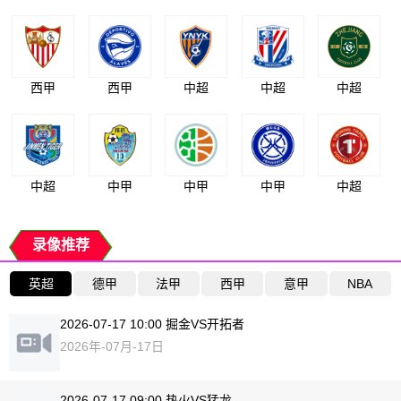
西甲
西甲
中超
中超
中超
中超
中甲
中甲
中甲
中超
录像推荐
英超
德甲
法甲
西甲
意甲
NBA
2026-07-17 10:00 掘金VS开拓者
2026年-07月-17日
2026-07-17 09:00 热火VS猛龙