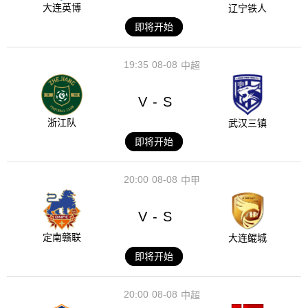
大连英博
辽宁铁人
即将开始
19:35
08-08
中超
V
S
-
浙江队
武汉三镇
即将开始
20:00
08-08
中甲
V
S
-
定南赣联
大连鲲城
即将开始
20:00
08-08
中超