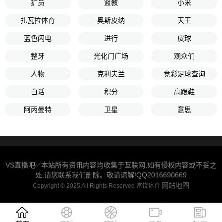
扩员
篮教
小米
扎瓦拉体育
奥斯皮纳
天王
蓝色闪电
进行
皮球
整牙
光化门广场
观众们
人物
克利夫兰
竞彩足球查询
白话
积分
高跟鞋
阿丙曼特
卫星
意思
VS直播吧✅本站所有资讯内容均收集于互联网,如有侵权内容或不妥之
处,请您联系我们删除。敬请谅解!QQ2016690669
网站地图
Copyright © 2025 All Rights Reserved 富饶体育