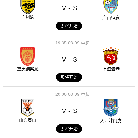
V
S
-
广州豹
广西恒宸
即将开始
19:35
08-09
中超
V
S
-
重庆铜梁龙
上海海港
即将开始
20:00
08-09
中超
V
S
-
山东泰山
天津津门虎
即将开始