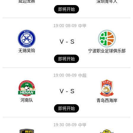
延边龙鼎
深圳青年人
即将开始
19:00
08-09
中甲
V
S
-
无锡吴钩
宁波职业足球俱乐部
即将开始
19:00
08-09
中超
V
S
-
河南队
青岛西海岸
即将开始
19:30
08-09
中甲