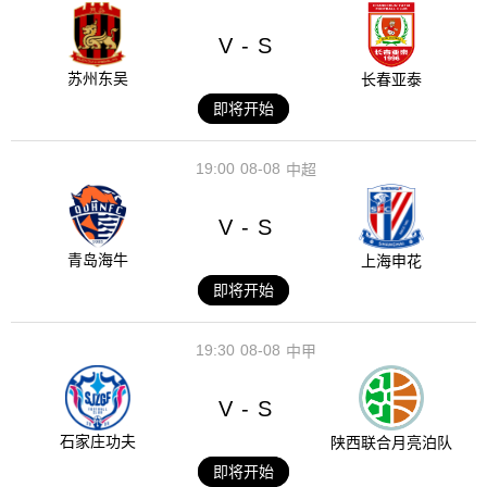
V
S
-
苏州东吴
长春亚泰
即将开始
19:00
08-08
中超
V
S
-
青岛海牛
上海申花
即将开始
19:30
08-08
中甲
V
S
-
石家庄功夫
陕西联合月亮泊队
即将开始