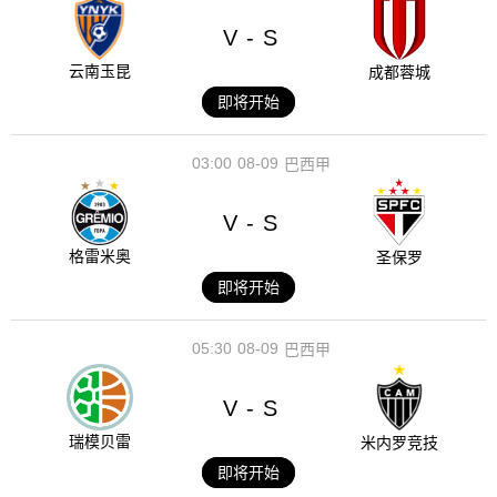
V
S
-
云南玉昆
成都蓉城
即将开始
03:00
08-09
巴西甲
V
S
-
格雷米奥
圣保罗
即将开始
05:30
08-09
巴西甲
V
S
-
瑞模贝雷
米内罗竞技
即将开始