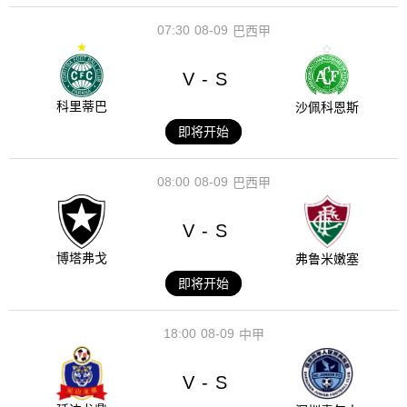
07:30
08-09
巴西甲
V
S
-
科里蒂巴
沙佩科恩斯
即将开始
08:00
08-09
巴西甲
V
S
-
博塔弗戈
弗鲁米嫩塞
即将开始
18:00
08-09
中甲
V
S
-