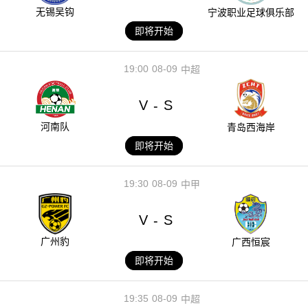
无锡吴钩
宁波职业足球俱乐部
即将开始
19:00
08-09
中超
V
S
-
河南队
青岛西海岸
即将开始
19:30
08-09
中甲
V
S
-
广州豹
广西恒宸
即将开始
19:35
08-09
中超