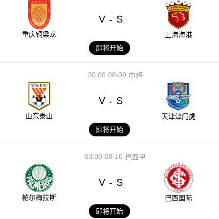
V
S
-
重庆铜梁龙
上海海港
即将开始
20:00
08-09
中超
V
S
-
山东泰山
天津津门虎
即将开始
03:00
08-10
巴西甲
V
S
-
帕尔梅拉斯
巴西国际
即将开始