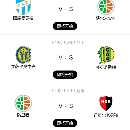
V
S
-
图库曼竞技
萨尔米安杜
即将开始
04:00
08-10
阿甲
V
S
-
罗萨里奥中央
阿尔多斯维
即将开始
04:00
08-10
阿甲
V
S
-
防卫者
纽维尔老男孩
即将开始