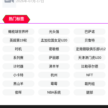
2026年-07月-17日
热门标签
橄榄球世界杯
光头强
巴萨诺
英超第19轮
孟加拉国女足U20
贝鲁特
时机
密歇根
定南赣联俱乐部U12
系列赛
萨丽娜
天津津门虎U20
计时器
沸羊羊
比勒菲尔德
小卡特
杭州
NFT
黑山羊
霉霉
裁判组
俊晖
NBA系统
腿部