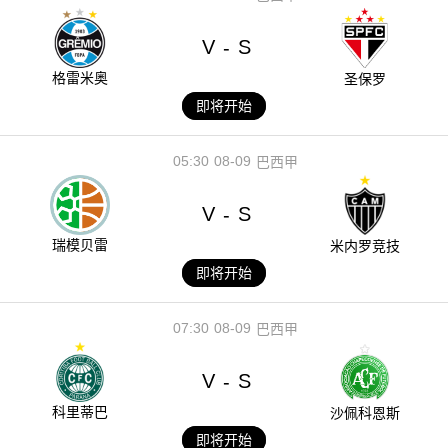
V
S
-
格雷米奥
圣保罗
即将开始
05:30
08-09
巴西甲
V
S
-
瑞模贝雷
米内罗竞技
即将开始
07:30
08-09
巴西甲
V
S
-
科里蒂巴
沙佩科恩斯
即将开始