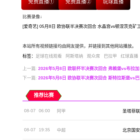
免费直播①
免费直播②
玩球直播
比赛录像↓
[爱奇艺] 05月8日 欧协联半决赛次回合 水晶宫vs顿涅茨克矿
本站所有视频链接均由网友提供，并链接到其他网站播放。
标签
：
足球在线观看
阿斯塔纳
观众席
巴拉甲
红球直播
上一篇:
2026年5月8日 欧联杯半决赛次回合 弗赖堡vs布拉
下一篇:
2026年5月8日 欧协联半决赛次回合 斯特拉斯堡vs
推荐比赛
08-07
06:00
阿甲
圣塔菲联
08-07
19:35
中超
北京国安