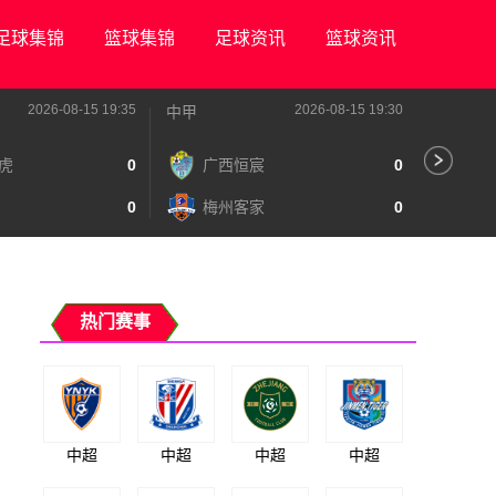
足球集锦
篮球集锦
足球资讯
篮球资讯
2026-08-15 19:35
2026-08-15 19:30
中甲
中甲
虎
0
广西恒宸
0
陕
0
梅州客家
0
长
热门赛事
中超
中超
中超
中超