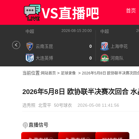
首页
2026-08-15 20:00
2
中超
中超
云南玉昆
0
上海申花
大连英博
0
河南队
当前位置:
>
>
网站首页
足球录像
2026年5月8日 欧协联半决赛次回
2026年5月8日 欧协联半决赛次回合 
选秀照
北雪平
50号球衣
2026-05-08 11:41:56
直播信号