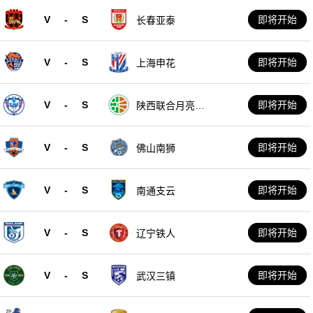
V
-
S
即将开始
长春亚泰
V
-
S
即将开始
上海申花
V
-
S
即将开始
陕西联合月亮泊
队
V
-
S
即将开始
佛山南狮
V
-
S
即将开始
南通支云
V
-
S
即将开始
辽宁铁人
V
-
S
即将开始
武汉三镇