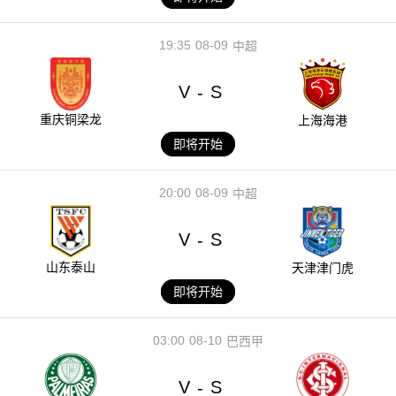
19:35
08-09
中超
V
S
-
重庆铜梁龙
上海海港
即将开始
20:00
08-09
中超
V
S
-
山东泰山
天津津门虎
即将开始
03:00
08-10
巴西甲
V
S
-