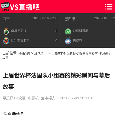
2026-08-16 23:00
2026-08-16 22
西甲
巴西甲
0
桑坦德竞技
沙佩科恩斯
0
比利亚雷亚尔
巴伊亚
当前位置:
>
>
网站首页
足球资讯
上届世界杯法国队小组赛的精彩瞬间与幕后
故事
上届世界杯法国队小组赛的精彩瞬间与幕后
故事
足总杯1/4决赛
电视机
空中接力
2026-07-09 20:11:18
直播信号