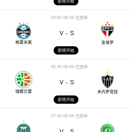
即将开始
03:00
08-09
巴西甲
V
S
-
格雷米奥
圣保罗
即将开始
05:30
08-09
巴西甲
V
S
-
瑞模贝雷
米内罗竞技
即将开始
07:30
08-09
巴西甲
V
S
-