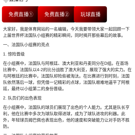
免费直播①
免费直播②
玩球直播
大家好，我是体育网站的一名编辑，今天我要带领大家一起回顾一下
上届世界杯法国队小组赛的精彩瞬间，同时揭开那些幕后的故事。
一、法国队小组赛的亮点
1. 惊险晋级
在小组赛中，法国队与阿根廷、澳大利亚和丹麦同分在D组。在首场
比赛中，法国队以4-2的比分战胜了澳大利亚，展现了强大的实力。在
与阿根廷的比赛中，法国队却险些被淘汰。在比赛进行到时刻，法国
队依然落后一球，但凭借一记精彩的点球，法国队艰难地逼平了阿根
廷，最终以小组第二的身份晋级。
2. 队员们的出色表现
在小组赛中，法国队的球员们展现了出色的个人能力。尤其是队长亨
利，他在比赛中多次为球队取得进球，成为了球队进攻的利器。此
外，年轻球员姆巴佩也表现出色，他的速度和突破能力让对手防不胜
防。