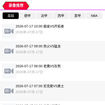
录像推荐
英超
德甲
法甲
西甲
意甲
NBA
2026-07-17 10:00 掘金VS开拓者
2026年-07月-17日
2026-07-17 09:00 热火VS猛龙
2026年-07月-17日
2026-07-17 08:00 老鹰VS灰熊
2026年-07月-17日
2026-07-17 07:00 尼克斯VS勇士
2026年-07月-17日