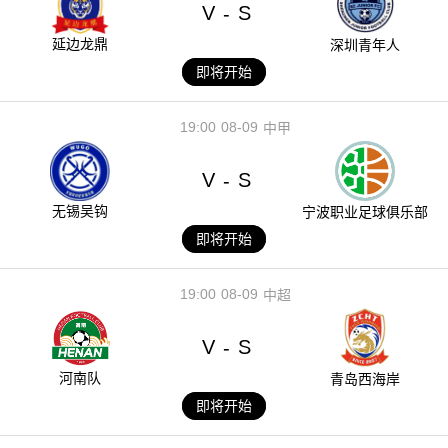
V
S
-
延边龙鼎
深圳青年人
即将开始
19:00
08-09
中甲
V
S
-
无锡吴钩
宁波职业足球俱乐部
即将开始
19:00
08-09
中超
V
S
-
河南队
青岛西海岸
即将开始