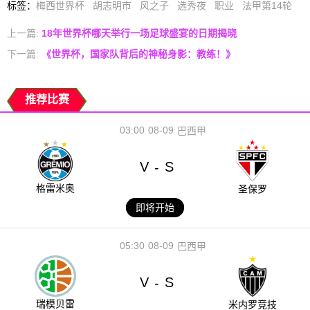
标签
：
梅西世界杯
胡志明市
风之子
选秀夜
职业
法甲第14轮
上一篇:
18年世界杯哪天举行一场足球盛宴的日期揭晓
下一篇:
《世界杯，国家队背后的神秘身影：教练！》
推荐比赛
03:00
08-09
巴西甲
V
S
-
格雷米奥
圣保罗
即将开始
05:30
08-09
巴西甲
V
S
-
瑞模贝雷
米内罗竞技