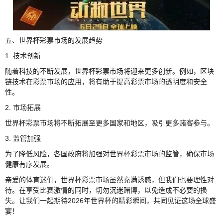
五、世界杯彩票市场的发展趋势
1. 技术创新
随着科技的不断发展，世界杯彩票市场将迎来更多创新。例如，区块
链技术在彩票市场的应用，将有助于提高彩票市场的透明度和安全
性。
2. 市场拓展
世界杯彩票市场将不断拓展至更多国家和地区，吸引更多赌客参与。
3. 监管加强
为了降低风险，各国政府将加强对世界杯彩票市场的监管，确保市场
健康有序发展。
亲爱的体育迷们，世界杯彩票市场虽然充满诱惑，但我们也要理性对
待。在享受比赛激情的同时，切勿沉迷赌博，以免造成不必要的损
失。让我们一起期待2026年世界杯的精彩瞬间，共同见证这场全球盛
宴！