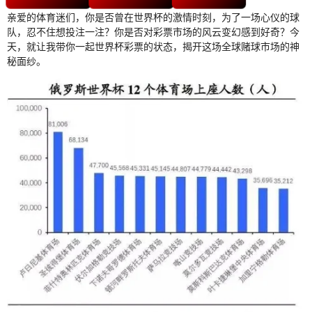
亲爱的体育迷们，你是否曾在世界杯的激情时刻，为了一场心仪的球
队，忍不住想投注一注？你是否对彩票市场的风云变幻感到好奇？今
天，就让我带你一起世界杯彩票的状态，揭开这场全球赌球市场的神
秘面纱。