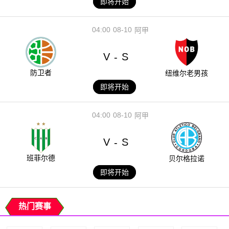
即将开始
04:00
08-10
阿甲
V
S
-
防卫者
纽维尔老男孩
即将开始
04:00
08-10
阿甲
V
S
-
班菲尔德
贝尔格拉诺
即将开始
热门赛事