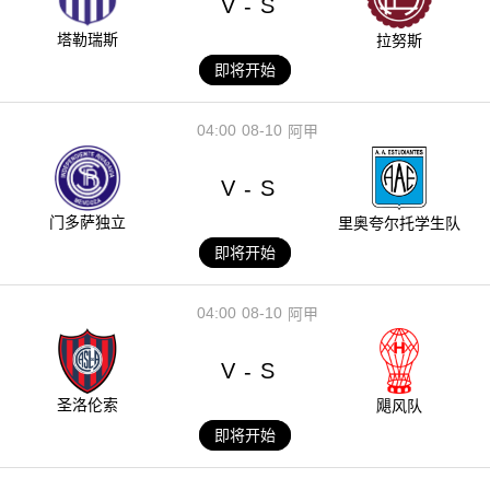
V
S
-
塔勒瑞斯
拉努斯
即将开始
04:00
08-10
阿甲
V
S
-
门多萨独立
里奥夸尔托学生队
即将开始
04:00
08-10
阿甲
V
S
-
圣洛伦索
飓风队
即将开始