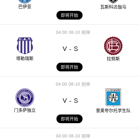
巴伊亚
瓦斯科达伽马
即将开始
04:00
08-10
阿甲
V
S
-
塔勒瑞斯
拉努斯
即将开始
04:00
08-10
阿甲
V
S
-
门多萨独立
里奥夸尔托学生队
即将开始
04:00
08-10
阿甲