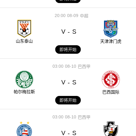
20:00
08-09
中超
V
S
-
山东泰山
天津津门虎
即将开始
03:00
08-10
巴西甲
V
S
-
帕尔梅拉斯
巴西国际
即将开始
03:00
08-10
巴西甲
V
S
-