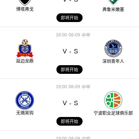
博塔弗戈
弗鲁米嫩塞
即将开始
18:00
08-09
中甲
V
S
-
延边龙鼎
深圳青年人
即将开始
19:00
08-09
中甲
V
S
-
无锡吴钩
宁波职业足球俱乐部
即将开始
19:00
08-09
中超