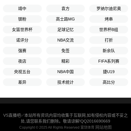
靖中
袁方
罗纳尔迪尼奥
镁粉
高士路MG
烤串
女篮世界杯
足球记忆
世界杯B组
诺评分
NBA交流
打折
强赛
免签
新余队
夜店
精彩
FIFA系列赛
央视五台
NBA中国
捷U19
差异
技术统计
高比分
VS直播吧✅本站所有资讯内容均收集于互联网,如有侵权内容或不妥之
处,请您联系我们删除。敬请谅解!QQ2016690669
网站地图
Copyright © 2025 All Rights Reserved 富饶体育