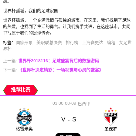
想。
世界杯孤城，我们的足球家园
世界杯孤城，一个充满激情与孤独的城市。在这里，我们找到了足球
的热爱，也找到了生活的勇气。让我们携手共进，在这座城市，共同
书写属于我们的足球传奇。
标签
：
国家形象
美职联总决赛
排行榜
上海赛更达
编程
女足世
界杯
上一篇:
世界杯2018116：足球盛宴背后的数据密码
下一篇:
《世界杯决定精彩：一场视觉与心灵的盛宴》
推荐比赛
03:00
08-09
巴西甲
V
S
-
格雷米奥
圣保罗