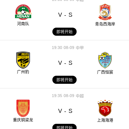
V
S
-
河南队
青岛西海岸
即将开始
19:30
08-09
中甲
V
S
-
广州豹
广西恒宸
即将开始
19:35
08-09
中超
V
S
-
重庆铜梁龙
上海海港
即将开始