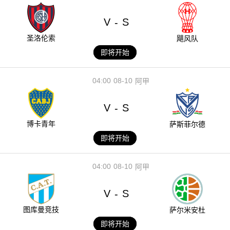
V
S
-
圣洛伦索
飓风队
即将开始
04:00
08-10
阿甲
V
S
-
博卡青年
萨斯菲尔德
即将开始
04:00
08-10
阿甲
V
S
-
图库曼竞技
萨尔米安杜
即将开始