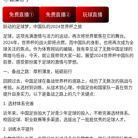
免费直播①
免费直播②
玩球直播
跃动的足球梦，中国队的2024世界杯之旅
足球，这项充满激情与活力的运动，再次将世界聚焦在它的舞台。
2024年，世界杯的战火即将点燃，而中国队的身影，也将再次成为全
球关注的焦点。作为体育网站的编辑，我有幸见证了无数中国足球的
辉煌与低谷，今天，就让我带领大家一起，展望2024世界杯中国队的
前景，感受那份属于足球的激情与梦想。
一、备战之路：厚积薄发，砥砺前行
回顾过去，中国足球在备战世界杯的道路上，经历了无数次的挑战与
考验。从选材到训练，从战术到心理，中国足协和国家队一直在努力
提升自身实力。以下是备战之路上的几个关键点：
1. 选材体系完善
近年来，中国足协加大了对青少年足球的投入，不断完善选材体系。
校园足球、职业联赛等多渠道，选拔出了一批批优秀的足球人才。
2. 训练水平提升