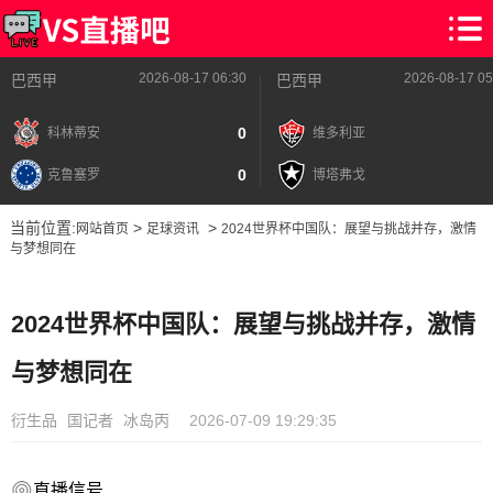
2026-08-17 06:30
2026-08-17 05
巴西甲
巴西甲
0
科林蒂安
维多利亚
0
克鲁塞罗
博塔弗戈
当前位置:
>
>
网站首页
足球资讯
2024世界杯中国队：展望与挑战并存，激情
与梦想同在
2024世界杯中国队：展望与挑战并存，激情
与梦想同在
衍生品
国记者
冰岛丙
2026-07-09 19:29:35
直播信号