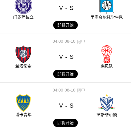
V
S
-
门多萨独立
里奥夸尔托学生队
即将开始
04:00
08-10
阿甲
V
S
-
圣洛伦索
飓风队
即将开始
04:00
08-10
阿甲
V
S
-
博卡青年
萨斯菲尔德
即将开始