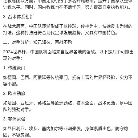
在教练团队方面，中国足协引进了多名外籍教练，提升了国家队整体
训练水平。同时，国内教练也在不断学习，努力提高自身执教能力。
3. 战术体系创新
在战术层面，中国队逐渐形成了以控球、传控为主，快速反击为辅的
打法。这种打法既符合现代足球发展趋势，又具有中国特色。
二、对手分析：知己知彼，百战不殆
2024世界杯，中国队将面临来自世界各地的强敌。以下是几个可能出
现的对手：
1. 传统豪门
如德国、巴西、阿根廷等传统豪门，拥有丰富的世界杯经验，实力不
容小觑。
2. 欧洲劲旅
如法国、西班牙、英格兰等欧洲劲旅，技术全面，战术灵活，是中国
队的强劲对手。
3. 非洲豪强
如尼日利亚、埃及、塞内加尔等非洲豪强，身体素质出色，防守稳
固，不容忽视。