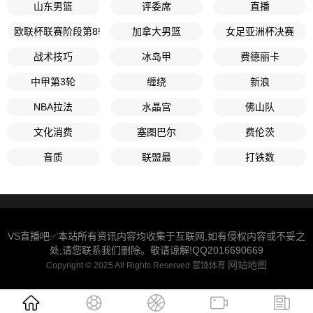
山东男篮
评委席
直播
欧联杯联赛阶段第8轮
加拿大男篮
女足亚洲杯决赛
战术技巧
冰岛甲
费德丽卡
中甲第3轮
缠绕
新浪
NBA拉法
水晶宫
佛山队
文化消费
塞图巴尔
费伦茨
音质
联盟最
打铁数
VS直播吧✅本站所有资讯内容均收集于互联网,如有侵权内容或不妥之
处,请您联系我们删除。敬请谅解!QQ2016690669
网站地图
Copyright © 2025 All Rights Reserved 富饶体育