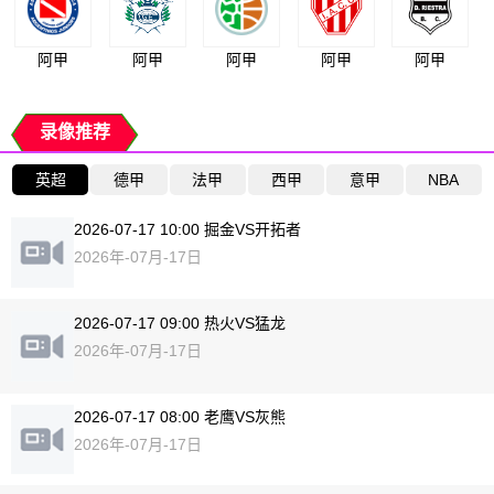
阿甲
阿甲
阿甲
阿甲
阿甲
录像推荐
英超
德甲
法甲
西甲
意甲
NBA
2026-07-17 10:00 掘金VS开拓者
2026年-07月-17日
2026-07-17 09:00 热火VS猛龙
2026年-07月-17日
2026-07-17 08:00 老鹰VS灰熊
2026年-07月-17日