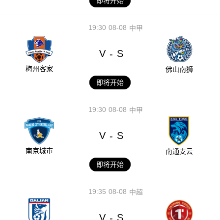
即将开始
19:30
08-08
中甲
V
S
-
梅州客家
佛山南狮
即将开始
19:30
08-08
中甲
V
S
-
南京城市
南通支云
即将开始
19:35
08-08
中超
V
S
-