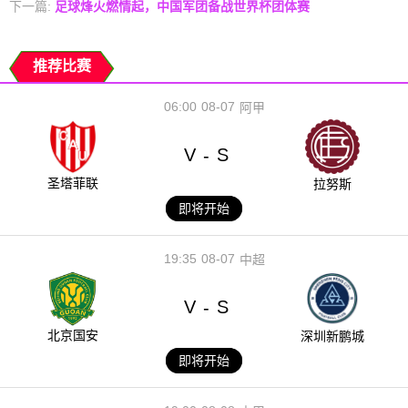
下一篇:
足球烽火燃情起，中国军团备战世界杯团体赛
推荐比赛
06:00
08-07
阿甲
V
S
-
圣塔菲联
拉努斯
即将开始
19:35
08-07
中超
V
S
-
北京国安
深圳新鹏城
即将开始