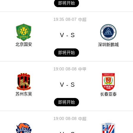
即将开始
19:35
08-07
中超
V
S
-
北京国安
深圳新鹏城
即将开始
19:00
08-08
中甲
V
S
-
苏州东吴
长春亚泰
即将开始
19:00
08-08
中超