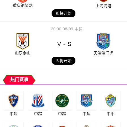
重庆铜梁龙
上海海港
即将开始
20:00
08-09
中超
V
S
-
山东泰山
天津津门虎
即将开始
热门赛事
中超
中超
中超
中超
中甲