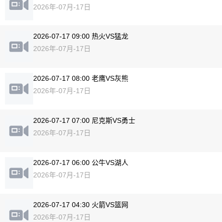
2026年-07月-17日
2026-07-17 09:00 热火VS猛龙
2026年-07月-17日
2026-07-17 08:00 老鹰VS灰熊
2026年-07月-17日
2026-07-17 07:00 尼克斯VS勇士
2026年-07月-17日
2026-07-17 06:00 公牛VS湖人
2026年-07月-17日
2026-07-17 04:30 火箭VS篮网
2026年-07月-17日