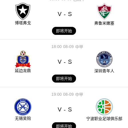
V
S
-
博塔弗戈
弗鲁米嫩塞
即将开始
18:00
08-09
中甲
V
S
-
延边龙鼎
深圳青年人
即将开始
19:00
08-09
中甲
V
S
-
无锡吴钩
宁波职业足球俱乐部
即将开始