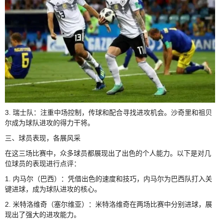
3. 瑞士队：注重中场控制，传球和配合寻找进攻机会。沙奇里和祖贝
尔成为球队进攻的得力干将。
三、球员表现，各展风采
在这三场比赛中，众多球员都展现出了出色的个人能力。以下是对几
位球员的表现进行点评：
1. 内马尔（巴西）：凭借出色的速度和技巧，内马尔为巴西队打入关
键进球，成为球队进攻的核心。
2. 米特洛维奇（塞尔维亚）：米特洛维奇在两场比赛中分别进球，展
现出了强大的进攻能力。