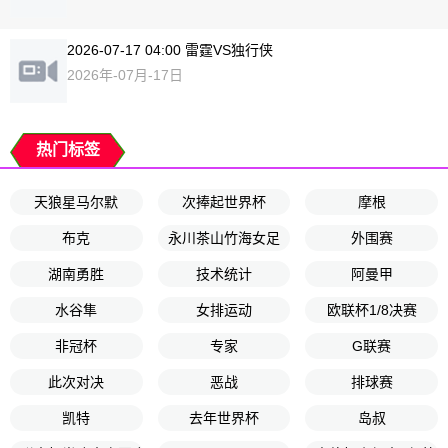
2026-07-17 04:00 雷霆VS独行侠
2026年-07月-17日
热门标签
天狼星马尔默
次捧起世界杯
摩根
布克
永川茶山竹海女足
外围赛
湖南勇胜
技术统计
阿曼甲
水谷隼
女排运动
欧联杯1/8决赛
非冠杯
专家
G联赛
此次对决
恶战
排球赛
凯特
去年世界杯
岛叔