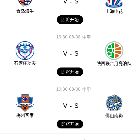
V
S
-
青岛海牛
上海申花
即将开始
19:30
08-08
中甲
V
S
-
石家庄功夫
陕西联合月亮泊队
即将开始
19:30
08-08
中甲
V
S
-
梅州客家
佛山南狮
即将开始