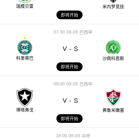
瑞模贝雷
米内罗竞技
即将开始
07:30
08-09
巴西甲
V
S
-
科里蒂巴
沙佩科恩斯
即将开始
08:00
08-09
巴西甲
V
S
-
博塔弗戈
弗鲁米嫩塞
即将开始
18:00
08-09
中甲