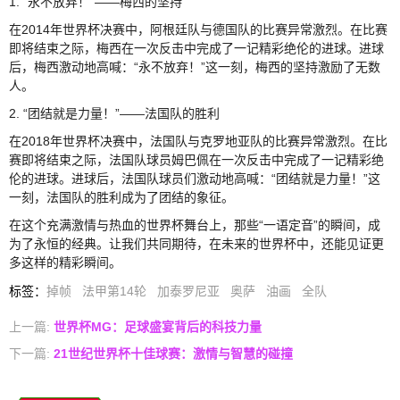
1. “永不放弃！”——梅西的坚持
在2014年世界杯决赛中，阿根廷队与德国队的比赛异常激烈。在比赛
即将结束之际，梅西在一次反击中完成了一记精彩绝伦的进球。进球
后，梅西激动地高喊：“永不放弃！”这一刻，梅西的坚持激励了无数
人。
2. “团结就是力量！”——法国队的胜利
在2018年世界杯决赛中，法国队与克罗地亚队的比赛异常激烈。在比
赛即将结束之际，法国队球员姆巴佩在一次反击中完成了一记精彩绝
伦的进球。进球后，法国队球员们激动地高喊：“团结就是力量！”这
一刻，法国队的胜利成为了团结的象征。
在这个充满激情与热血的世界杯舞台上，那些“一语定音”的瞬间，成
为了永恒的经典。让我们共同期待，在未来的世界杯中，还能见证更
多这样的精彩瞬间。
标签
：
掉帧
法甲第14轮
加泰罗尼亚
奥萨
油画
全队
上一篇:
世界杯MG：足球盛宴背后的科技力量
下一篇:
21世纪世界杯十佳球赛：激情与智慧的碰撞