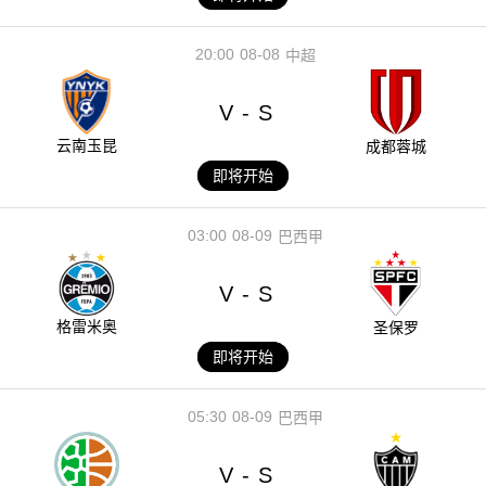
20:00
08-08
中超
V
S
-
云南玉昆
成都蓉城
即将开始
03:00
08-09
巴西甲
V
S
-
格雷米奥
圣保罗
即将开始
05:30
08-09
巴西甲
V
S
-