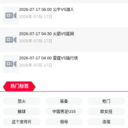
2026-07-17 06:00 公牛VS湖人
2026年-07月-17日
2026-07-17 04:30 火箭VS篮网
2026年-07月-17日
2026-07-17 04:00 雷霆VS独行侠
2026年-07月-17日
热门标签
怒火
装备
枪门
触球
中国男足U15
欧女冠
这个宣传片
祖母
洛瑞