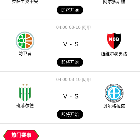
罗萨里奥中央
阿尔多斯维
即将开始
04:00
08-10
阿甲
V
S
-
防卫者
纽维尔老男孩
即将开始
04:00
08-10
阿甲
V
S
-
班菲尔德
贝尔格拉诺
即将开始
热门赛事