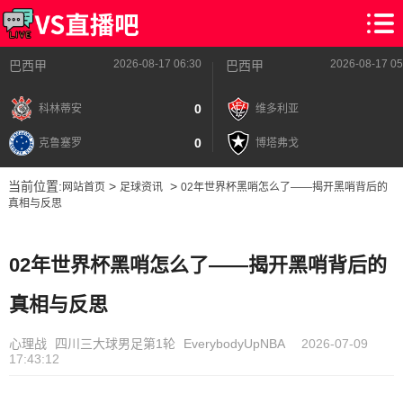
2026-08-17 06:30
2026-08-17 05
巴西甲
巴西甲
0
科林蒂安
维多利亚
0
克鲁塞罗
博塔弗戈
当前位置:
>
>
网站首页
足球资讯
02年世界杯黑哨怎么了——揭开黑哨背后的
真相与反思
02年世界杯黑哨怎么了——揭开黑哨背后的
真相与反思
心理战
四川三大球男足第1轮
EverybodyUpNBA
2026-07-09
17:43:12