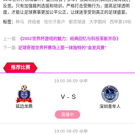
反思。只有加强裁判选拔和培训，严格打击受贿行为，提高足球透明
度，才能让足球赛事更加公平公正，让球迷享受到真正的足球盛宴。
标签
：
种马
终结者
恰尔汗奥卢
都灵球迷
大学期间
西甲第19轮
上一篇:
《2002世界杯游戏的魅力：经典回忆与科技革新并存》
下一篇:
足球奇观世界杯赛场上那一抹独特的“金发风景”
推荐比赛
18:00
08-09
中甲
V
S
-
延边龙鼎
深圳青年人
直播中
19:00
08-09
中甲