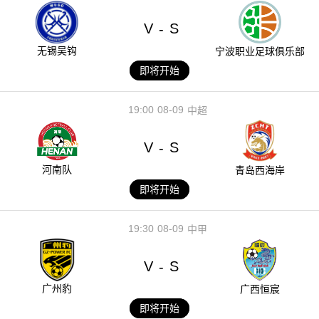
V
S
-
无锡吴钩
宁波职业足球俱乐部
即将开始
19:00
08-09
中超
V
S
-
河南队
青岛西海岸
即将开始
19:30
08-09
中甲
V
S
-
广州豹
广西恒宸
即将开始