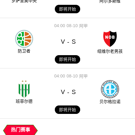
罗萨里奥中央
阿尔多斯维
即将开始
04:00
08-10
阿甲
V
S
-
防卫者
纽维尔老男孩
即将开始
04:00
08-10
阿甲
V
S
-
班菲尔德
贝尔格拉诺
即将开始
热门赛事