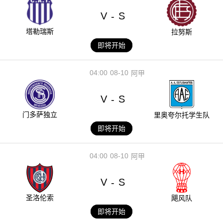
V
S
-
塔勒瑞斯
拉努斯
即将开始
04:00
08-10
阿甲
V
S
-
门多萨独立
里奥夸尔托学生队
即将开始
04:00
08-10
阿甲
V
S
-
圣洛伦索
飓风队
即将开始