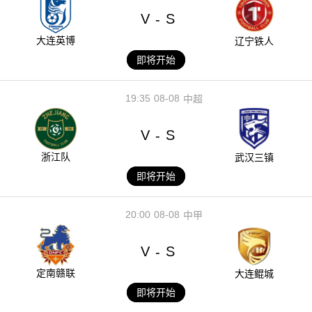
V
S
-
大连英博
辽宁铁人
即将开始
19:35
08-08
中超
V
S
-
浙江队
武汉三镇
即将开始
20:00
08-08
中甲
V
S
-
定南赣联
大连鲲城
即将开始