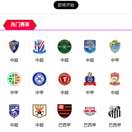
即将开始
热门赛事
中超
中超
中超
中超
中甲
中甲
中甲
中超
中甲
中超
中超
中超
巴西甲
巴西甲
巴西甲