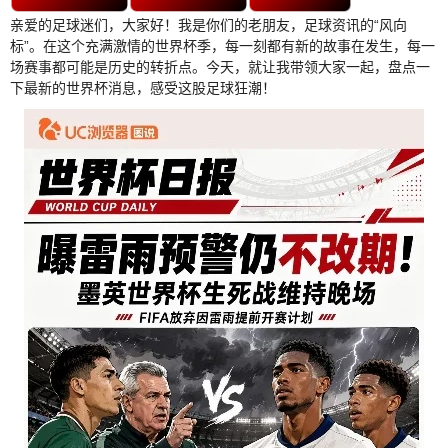
亲爱的足球迷们，大家好！我是你们的老朋友，足球资讯的“风向
标”。在这个充满激情的世界杯季，每一刻都有新的故事在发生，每一
场赛事都可能是历史的转折点。今天，就让我带领大家一起，盘点一
下最新的世界杯消息，感受这股足球狂潮！