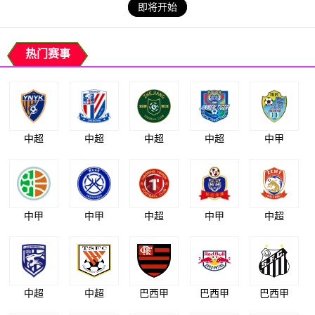
即将开始
热门赛事
中超
中超
中超
中超
中甲
中甲
中甲
中超
中甲
中超
中超
中超
巴西甲
巴西甲
巴西甲