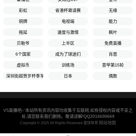
彩虹
省港杯邀请赛
无缘
铜牌
电视端
能力
拖延
速度与激情
枫叶
贝勒爷
上半区
免费直播
6个国家
成为了球迷们
肖恩
虚拟币
训练场
意甲第15轮
深圳街超贺岁杯季军赛
日本
偶数
VS直播吧✅本站所有资讯内容均收集于互联网,如有侵权内容或不妥之
处,请您联系我们删除。敬请谅解!QQ2016690669
网站地图
Copyright © 2025 All Rights Reserved 富饶体育