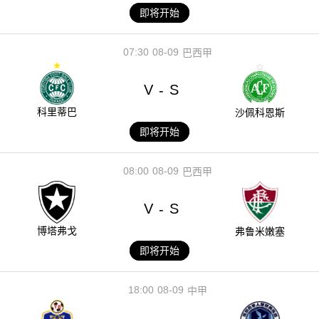
即将开始
07:30
08-09
巴西甲
V
S
-
科里蒂巴
沙佩科恩斯
即将开始
08:00
08-09
巴西甲
V
S
-
博塔弗戈
弗鲁米嫩塞
即将开始
18:00
08-09
中甲