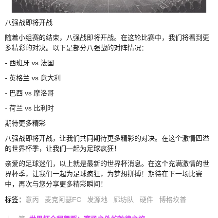
八强战即将开战
随着小组赛的结束，八强战即将开战。在这轮比赛中，我们将看到更
多精彩的对决。以下是部分八强战的对阵情况：
- 西班牙 vs 法国
- 英格兰 vs 意大利
- 巴西 vs 摩洛哥
- 荷兰 vs 比利时
期待更多精彩
八强战即将开战，让我们共同期待更多精彩的对决。在这个激情四溢
的世界杯季，让我们一起为足球疯狂！
亲爱的足球迷们，以上就是最新的世界杯消息。在这个充满激情的世
界杯季，让我们一起为足球疯狂，为梦想拼搏！期待在下一场比赛
中，再次与您分享更多精彩瞬间！
标签
：
意丙
麦克阿瑟FC
发源地
廊坊队
硬件
博格坎普