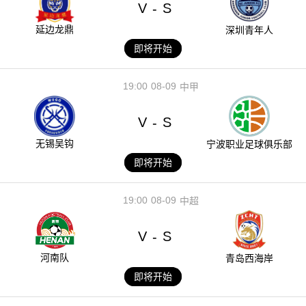
V
S
-
延边龙鼎
深圳青年人
即将开始
19:00
08-09
中甲
V
S
-
无锡吴钩
宁波职业足球俱乐部
即将开始
19:00
08-09
中超
V
S
-
河南队
青岛西海岸
即将开始