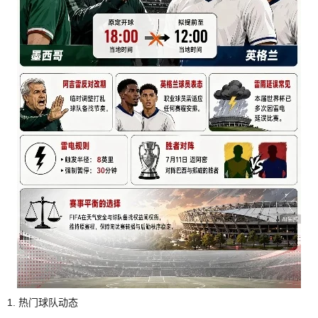
1. 热门球队动态