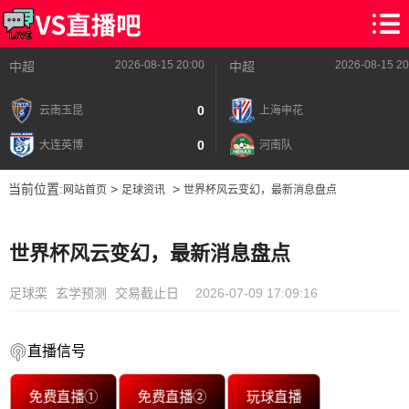
2026-08-15 20:00
2026-08-15 20
中超
中超
0
云南玉昆
上海申花
0
大连英博
河南队
当前位置:
>
>
网站首页
足球资讯
世界杯风云变幻，最新消息盘点
世界杯风云变幻，最新消息盘点
足球栾
玄学预测
交易截止日
2026-07-09 17:09:16
直播信号
免费直播①
免费直播②
玩球直播