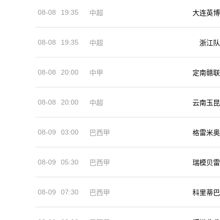
08-08
19:35
中超
大连英博
08-08
19:35
中超
浙江队
08-08
20:00
中甲
定南赣联
08-08
20:00
中超
云南玉昆
08-09
03:00
巴西甲
格雷米奥
08-09
05:30
巴西甲
瑞模贝雷
08-09
07:30
巴西甲
科里蒂巴