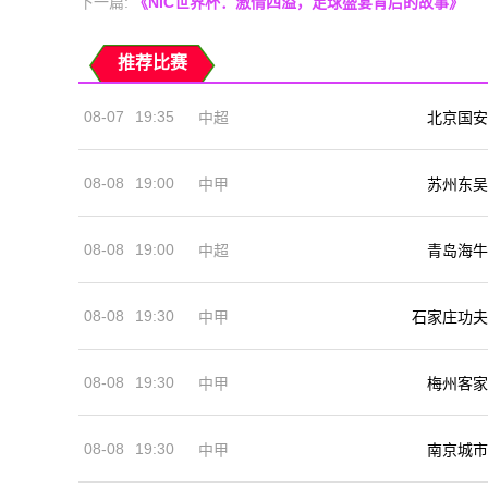
下一篇:
《NIC世界杯：激情四溢，足球盛宴背后的故事》
推荐比赛
08-07
19:35
中超
北京国安
08-08
19:00
中甲
苏州东吴
08-08
19:00
中超
青岛海牛
08-08
19:30
中甲
石家庄功夫
08-08
19:30
中甲
梅州客家
08-08
19:30
中甲
南京城市