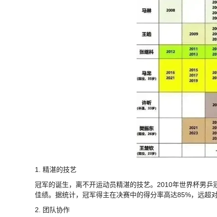
1. 精湛的技艺
冠军的诞生，离不开运动员精湛的技艺。2010年世界杯男
佳绩。据统计，冠军得主在决赛中的得分率高达85%，远超
2. 团队协作