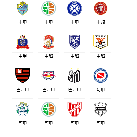
中甲
中甲
中甲
中超
中甲
中超
中超
中超
巴西甲
巴西甲
巴西甲
阿甲
阿甲
阿甲
阿甲
阿甲