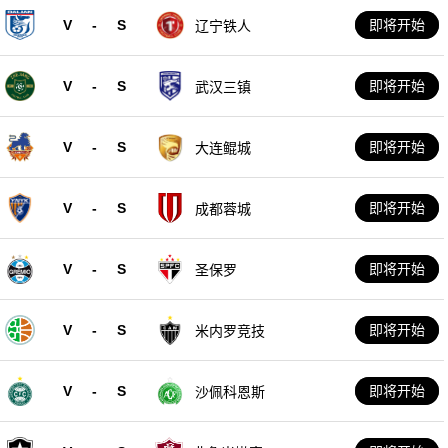
V
-
S
即将开始
辽宁铁人
V
-
S
即将开始
武汉三镇
V
-
S
即将开始
大连鲲城
V
-
S
即将开始
成都蓉城
V
-
S
即将开始
圣保罗
V
-
S
即将开始
米内罗竞技
V
-
S
即将开始
沙佩科恩斯