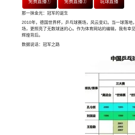
免费直播①
免费直播②
玩球直播
那一抹金光：冠军的诞生
2010年，德国世界杯，乒乓球赛场，风云变幻。当一球落
场，更照亮了无数球迷的心。作为体育网站的编辑，我有幸见
辉煌背后。
数据说话：冠军之路