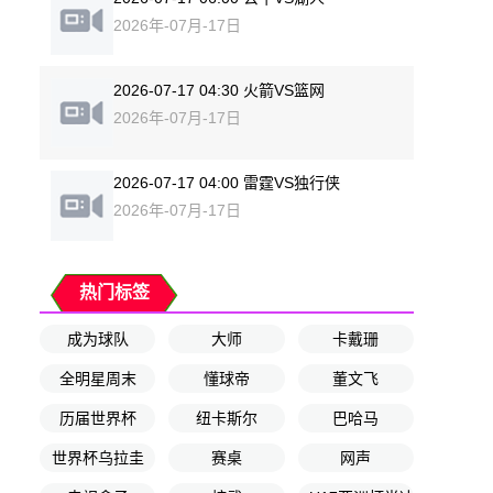
2026年-07月-17日
2026-07-17 04:30 火箭VS篮网
2026年-07月-17日
2026-07-17 04:00 雷霆VS独行侠
2026年-07月-17日
热门标签
成为球队
大师
卡戴珊
全明星周末
懂球帝
董文飞
历届世界杯
纽卡斯尔
巴哈马
世界杯乌拉圭
赛桌
网声