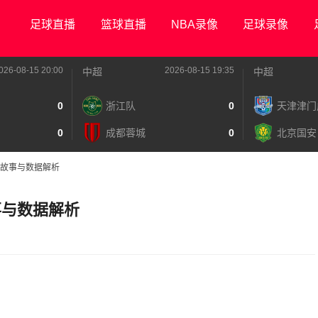
足球直播
篮球直播
NBA录像
足球录像
026-08-15 20:00
2026-08-15 19:35
中超
中超
0
浙江队
0
天津津门
0
成都蓉城
0
北京国安
的故事与数据解析
事与数据解析