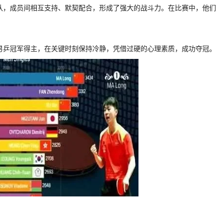
军队，成员间相互支持、默契配合，形成了强大的战斗力。在比赛中，他们
杯男乒冠军得主，在关键时刻保持冷静，凭借过硬的心理素质，成功夺冠。