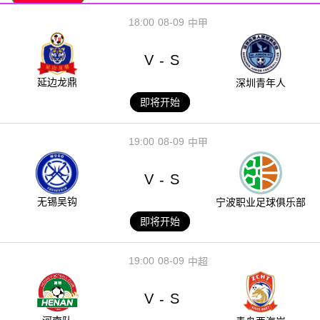
18:00
08-09
中甲
V
S
-
延边龙鼎
深圳青年人
即将开始
19:00
08-09
中甲
V
S
-
无锡吴钩
宁波职业足球俱乐部
即将开始
19:00
08-09
中超
V
S
-