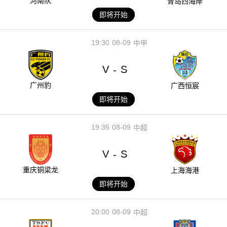
河南队
青岛西海岸
即将开始
19:30
08-09
中甲
V
S
-
广州豹
广西恒宸
即将开始
19:35
08-09
中超
V
S
-
重庆铜梁龙
上海海港
即将开始
20:00
08-09
中超