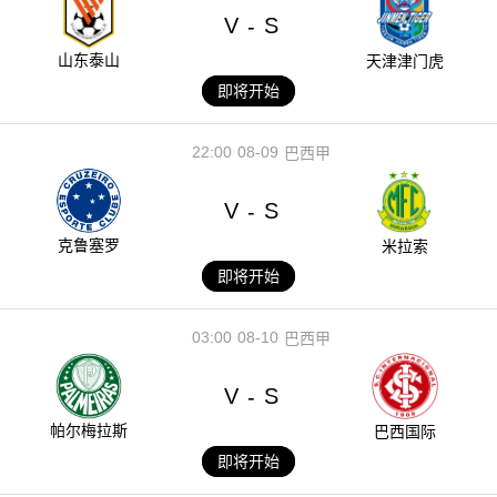
V
S
-
山东泰山
天津津门虎
即将开始
22:00
08-09
巴西甲
V
S
-
克鲁塞罗
米拉索
即将开始
03:00
08-10
巴西甲
V
S
-
帕尔梅拉斯
巴西国际
即将开始