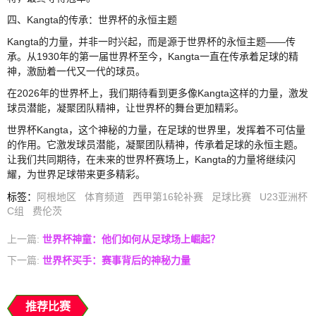
四、Kangta的传承：世界杯的永恒主题
Kangta的力量，并非一时兴起，而是源于世界杯的永恒主题——传
承。从1930年的第一届世界杯至今，Kangta一直在传承着足球的精
神，激励着一代又一代的球员。
在2026年的世界杯上，我们期待看到更多像Kangta这样的力量，激发
球员潜能，凝聚团队精神，让世界杯的舞台更加精彩。
世界杯Kangta，这个神秘的力量，在足球的世界里，发挥着不可估量
的作用。它激发球员潜能，凝聚团队精神，传承着足球的永恒主题。
让我们共同期待，在未来的世界杯赛场上，Kangta的力量将继续闪
耀，为世界足球带来更多精彩。
标签
：
阿根地区
体育频道
西甲第16轮补赛
足球比赛
U23亚洲杯
C组
费伦茨
上一篇:
世界杯神童：他们如何从足球场上崛起？
下一篇:
世界杯买手：赛事背后的神秘力量
推荐比赛