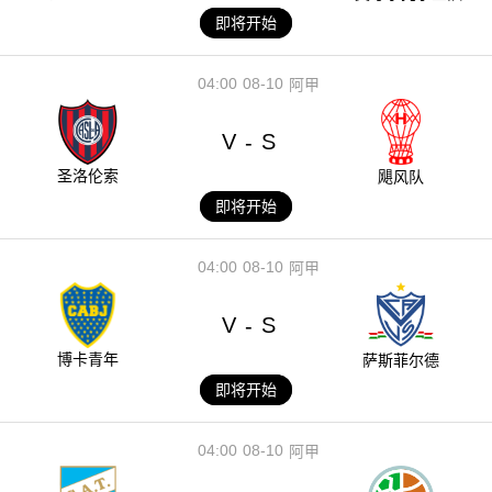
即将开始
04:00
08-10
阿甲
V
S
-
圣洛伦索
飓风队
即将开始
04:00
08-10
阿甲
V
S
-
博卡青年
萨斯菲尔德
即将开始
04:00
08-10
阿甲