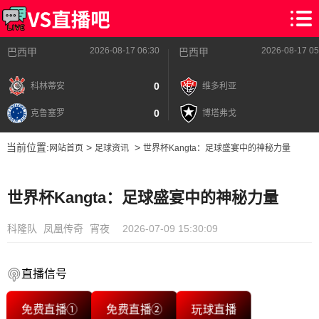
2026-08-17 06:30
2026-08-17 05
巴西甲
巴西甲
0
科林蒂安
维多利亚
0
克鲁塞罗
博塔弗戈
当前位置:
>
>
网站首页
足球资讯
世界杯Kangta：足球盛宴中的神秘力量
世界杯Kangta：足球盛宴中的神秘力量
科隆队
凤凰传奇
宵夜
2026-07-09 15:30:09
直播信号
免费直播①
免费直播②
玩球直播