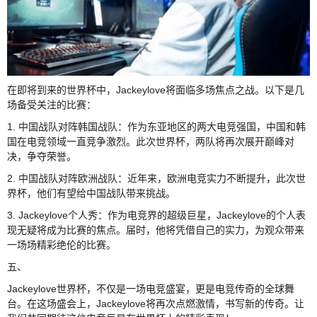
在即将到来的世界杯中，Jackeylove将面临多场焦点之战。以下是几
场备受关注的比赛：
1. 中国战队对阵韩国战队：作为东亚地区的两大电竞强国，中国和韩
国在电竞领域一直竞争激烈。此次世界杯，两队将再次展开巅峰对
决，争夺荣誉。
2. 中国战队对阵欧洲战队：近年来，欧洲电竞实力不断提升，此次世
界杯，他们有望给中国战队带来挑战。
3. Jackeylove个人秀：作为电竞界的超级巨星，Jackeylove的个人表
现无疑将成为比赛的焦点。届时，他将凭借自己的实力，为观众带来
一场场精彩绝伦的比赛。
五、
Jackeylove世界杯，不仅是一场电竞盛宴，更是电竞传奇的全球舞
台。在这场盛会上，Jackeylove将再次点燃激情，书写新的传奇。让