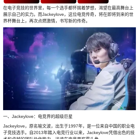
在电子竞技的世界里，每一个选手都怀揣着梦想，渴望在最高舞台上
展示自己的实力。而Jackeylove，这位电竞传奇，将在即将到来的世
界杯舞台上，再次点燃激情，书写新的传奇。
一、Jackeylove：电竞界的超级巨星
Jackeylove，原名喻文波，出生于1997年，是一位来自中国的职业电
子竞技选手。自2013年踏入电竞行业以来，Jackeylove凭借出色的技