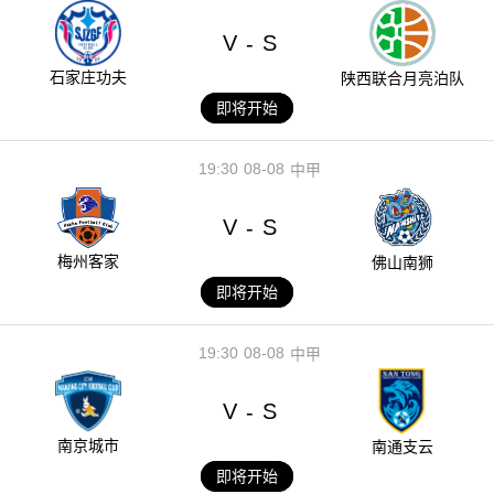
V
S
-
石家庄功夫
陕西联合月亮泊队
即将开始
19:30
08-08
中甲
V
S
-
梅州客家
佛山南狮
即将开始
19:30
08-08
中甲
V
S
-
南京城市
南通支云
即将开始