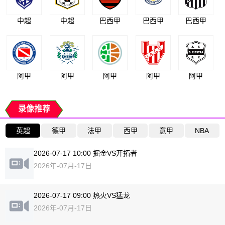
中超
中超
巴西甲
巴西甲
巴西甲
阿甲
阿甲
阿甲
阿甲
阿甲
录像推荐
英超
德甲
法甲
西甲
意甲
NBA
2026-07-17 10:00 掘金VS开拓者
2026年-07月-17日
2026-07-17 09:00 热火VS猛龙
2026年-07月-17日