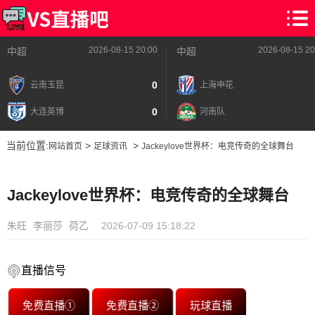
2026-08-15 20:00
2026-08-15 20
中超
中超
0
云南玉昆
上海申花
0
大连英博
河南队
当前位置:
>
>
网站首页
足球资讯
Jackeylove世界杯：电竞传奇的全球舞台
Jackeylove世界杯：电竞传奇的全球舞台
朱旺
李丽莎
荷乙
2026-07-09 15:18:22
直播信号
免费直播①
免费直播②
玩球直播