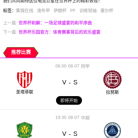
我们共同期待这位电竞巨星在世界杯上的精彩表现！
标签
：
集锦在线
澳布甲
伊朗杯
PF
训练短袖
塞尔杯
上一篇:
世界杯和解：一场足球盛宴的和平序曲
下一篇:
世界杯乐园官方：体育赛事背后的欢乐盛宴
推荐比赛
06:00
08-07
阿甲
V
S
-
圣塔菲联
拉努斯
即将开始
19:35
08-07
中超
V
S
-