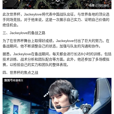
此次世界杯，Jackeylove将代表中国战队出征，与世界各地的顶尖选
手同场竞技。对于他来说，这是一次展示自己实力、证明自己价值的
绝佳机会。
三、Jackeylove的备战之路
为了在世界杯舞台上取得好成绩，Jackeylove付出了巨大的努力。在
备战期间，他不断调整自己的状态，加强与队友的沟通和协作。
据悉，Jackeylove在备战期间，每天都会进行长达8小时的训练，包括
技术训练、战术分析和团队配合等方面。此外，他还参加了多场模拟
赛，以检验自己的实力和团队的整体表现。
四、世界杯的焦点之战